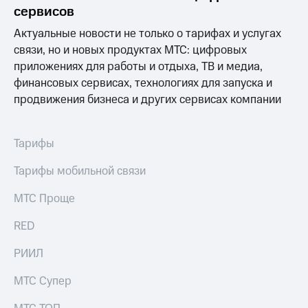
Раскрытие
сервисов
информации
Информация
Актуальные новости не только о тарифах и услугах
акционерам
связи, но и новых продуктах МТС: цифровых
Документы
приложениях для работы и отдыха, ТВ и медиа,
ПАО
"МТС"
финансовых сервисах, технологиях для запуска и
Собрания
продвижения бизнеса и других сервисах компании
акционеров
Личный
кабинет
Тарифы
акционера
Акционерный
Тарифы мобильной связи
капитал
Контроль
МТС Проще
и
аудит
Рынок
RED
акций
РИИЛ
Описание
Программа
МТС Супер
приобретения
Порядок