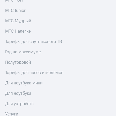
МТС ТОП
выкупа
акций
МТС Junior
Дивиденды
Рынок
МТС Мудрый
облигаций
МТС Налегке
Описание
Еврооблигации-2023
Тарифы для спутникового ТВ
Уведомление
о
Год на максимуме
погашении
именных
Полугодовой
облигаций
Другое
Тарифы для часов и модемов
Регистратор
Реквизиты
Для ноутбука мини
Контакты
йчивое развитие
Для ноутбука
и деловая этика
На главную
Для устройств
Услуги