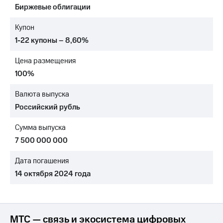
Биржевые облигации
МТС
о технологиях
Купон
1-22 купоны – 8,60%
Достижения
Цена размещения
Интервью
100%
Финансовая
отчетность
Валюта выпуска
Российский рубль
Контакты
Сумма выпуска
Новости
в
7 500 000 000
регионе
Дата погашения
м и акционерам
14 октября 2024 года
Корпоративное
управление
Корпоративный
секретарь
МТС — связь и экосистема цифровых