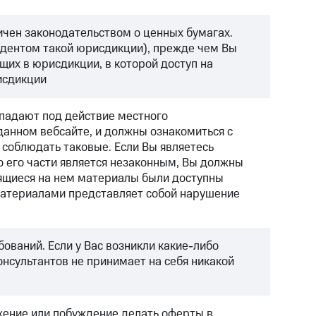
ичен законодательством о ценных бумагах.
зидентом такой юрисдикции), прежде чем Вы
их в юрисдикции, в которой доступ на
исдикции
дпадают под действие местного
анном вебсайте, и должны ознакомиться с
соблюдать таковые. Если Вы являетесь
бо его части является незаконным, Вы должны
дящиеся на нем материалы были доступны
материалами представляет собой нарушение
ований. Если у Вас возникли какие-либо
онсультантов не принимает на себя никакой
жение или побуждение делать оферты в