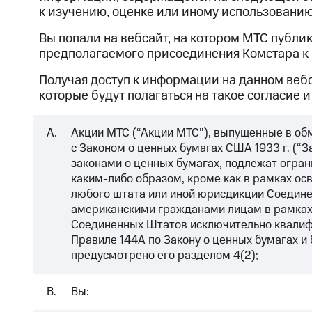
к изучению, оценке или иному использован
Вы попали на вебсайт, на котором МТС публ
предполагаемого присоединения Комстара к 
Получая доступ к информации на данном вебс
которые будут полагаться на такое согласие 
A.
Акции МТС (“Акции МТС”), выпущенные в обм
с Законом о ценных бумагах США 1933 г. (“
законами о ценных бумагах, подлежат огра
каким-либо образом, кроме как в рамках ос
любого штата или иной юрисдикции Соедине
американскими гражданами лицам в рамках з
Соединенных Штатов исключительно квалиф
Правиле 144A по Закону о ценных бумагах и
предусмотрено его разделом 4(2);
B.
Вы: