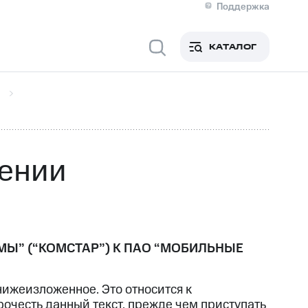
Поддержка
О МТС
я информация
Контакты
КАТАЛОГ
Медиа-центр
кты
Новости в регионе
Инвесторам и акционерам
ция акционерам
Документы
роль и аудит
Рынок акций
й
Описание
р
Реквизиты
Контакты
ении
Устойчивое развитие
Комплаенс и деловая этика
На главную
Ы” (“КОМСТАР”) К ПАО “МОБИЛЬНЫЕ
жеизложенное. Это относится к
очесть данный текст, прежде чем приступать