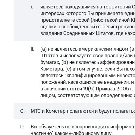
i.
являетесь находящимся на территории С
интересах которого Вы принимаете един
представляете собой (либо такой иной 
сделки, освобожденной от регистрацион
владения Соединенных Штатов, где нахо
ii.
(a) не являетесь американским лицом (в
Штатов и используете свои права и/или
бумагах, (b) не являетесь аффилирован
Комстара, (c) в том случае, если Вы на
являетесь “квалифицированным инвестор
положений, касающихся ее внедрения, и
в значении статьи 19(5) Приказа 2005 г.
лицом, соответствующим определению с
C.
МТС и Комстар полагаются и будут полагать
D.
Вы обязуетесь не воспроизводить информаци
частично) какому-либо иному лицу;