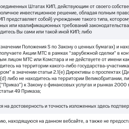
оединенных Штатах КИП, действующим от своего собствен
оличное инвестиционное решение, обладая полным право
КИП представляет собой) учреждение такого типа, которо
ных или квалификационных требований законодательства 
дитесь Вы сами или такой иной КИП; либо
 значении Положения S по Закону о ценных бумагах) и на
 получаете Акции МТС в рамках “зарубежной сделки” в кон
ным лицом МТС или Комстара и не действуете от имени к
ходитесь на территории какого-либо государства-участни
ом” в значении статьи 2.1(е) Директивы о проспектах (Д
 (d) либо не находитесь на территории Великобритании, 
 (“Приказ”) к Закону о финансовых услугах и рынках 2000
татьи 49 Приказа;
ся на достоверность и точность изложенных здесь подтве
ю, находящуюся на данном вебсайте, а также не предоста