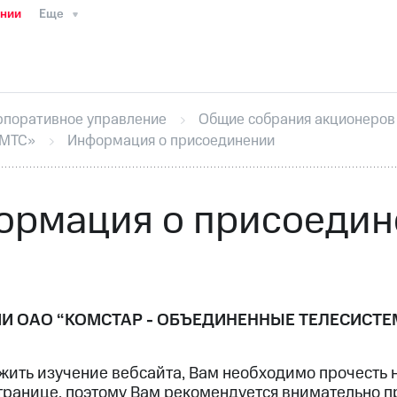
ании
Еще
ТС
Пресс-релизы
МТС о технологиях
ТС
История компании
Руководство региона
Правова
стижения
Интервью
Финансовая отчетность
Конта
рпоративное управление
Общие собрания акционеров
тивный секретарь
Раскрытие информации
Информа
«МТС»
Информация о присоединении
ный кабинет акционера
Акционерный капитал
Конт
Порядок выкупа акций
Дивиденды
Рынок облигаци
 погашении именных облигаций
Другое
Регистрато
ормация о присоедин
 ОАО “КОМСТАР - ОБЪЕДИНЕННЫЕ ТЕЛЕСИСТЕМ
 изучение вебсайта, Вам необходимо прочесть ни
анице, поэтому Вам рекомендуется внимательно пр