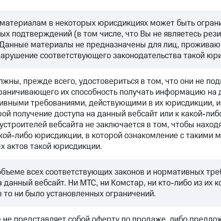
м материалам в некоторых юрисдикциях может быть огран
ых подтверждений (в том числе, что Вы не являетесь ре
 Данные материалы не предназначены для лиц, проживающ
нарушение соответствующего законодательства такой юр
жны, прежде всего, удостовериться в том, что они не по
раничивающего их способность получать информацию на д
вными требованиями, действующими в их юрисдикции, и 
рой получение доступа на данный вебсайт или к какой-ли
устроителей вебсайта не заключается в том, чтобы нахо
ой-либо юрисдикции, в которой ознакомление с такими 
х актов такой юрисдикции.
объеме всех соответствующих законов и нормативных треб
 данный вебсайт. Ни МТС, ни Комстар, ни кто-либо из их к
 то ни было установленных ограничений.
 не представляет собой оферту по продаже, либо предло