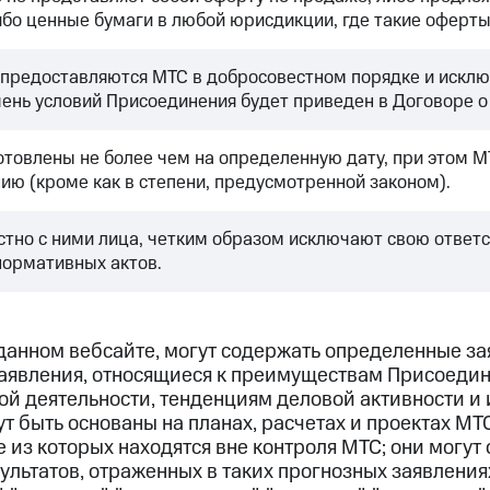
ибо ценные бумаги в любой юрисдикции, где такие оферт
 предоставляются МТС в добросовестном порядке и искл
ень условий Присоединения будет приведен в Договоре о
товлены не более чем на определенную дату, при этом М
нию (кроме как в степени, предусмотренной законом).
стно с ними лица, четким образом исключают свою ответ
нормативных актов.
анном вебсайте, могут содержать определенные зая
 заявления, относящиеся к преимуществам Присоеди
й деятельности, тенденциям деловой активности и
т быть основаны на планах, расчетах и проектах МТ
 из которых находятся вне контроля МТС; они могут
ультатов, отраженных в таких прогнозных заявлени