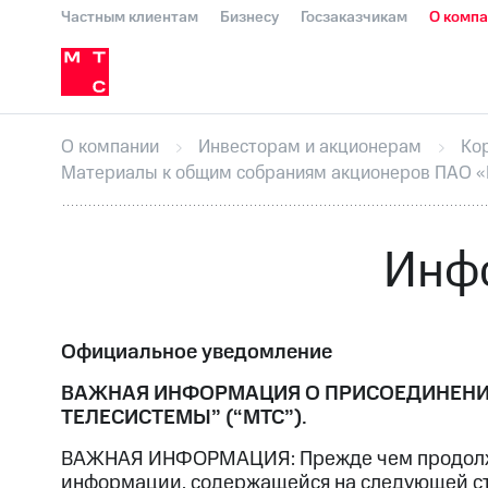
Частным клиентам
Бизнесу
Госзаказчикам
О комп
О компании
Стратегия
Карьера в М
Инвесторам и акционерам
Комплаенс и деловая этика
Устойчивое развитие
Медиа-центр
О МТС
На главную
О компании
Стратегия
Карьера в М
Пресс-релизы
МТС о технологиях
До
О компании
Инвесторам и акционерам
Ко
Корпоративное управление
Корпора
Материалы к общим собраниям акционеров ПАО 
ПАО "МТС"
Собрания акционеров
Лич
Описание
Программа приобретения
Еврооблигации-2023
Уведомление о
Инф
Официальное уведомление
ВАЖНАЯ ИНФОРМАЦИЯ О ПРИСОЕДИНЕНИИ
ТЕЛЕСИСТЕМЫ” (“МТС”).
ВАЖНАЯ ИНФОРМАЦИЯ: Прежде чем продолжить
информации, содержащейся на следующей стр