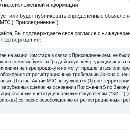
ию нижеизложенной информации.
икует или будет публиковать определенные объявле
МТС (“Присоединение”).
айте, Вы подтверждаете свое согласие с нижеуказа
и подтверждение:
ен на акции Комстара в связи с Присоединением, не были
Закон о ценных бумагах”) в действующей редакции или в 
ничениям на перепродажу и не могут предлагаться или п
вобождения от регистрационных требований Закона о цен
нных Штатов. Акции МТС выпускаются (1) вне территори
арубежных сделок на основании Положения S по Закону о
ицированным институциональным покупателям (“КИП”) (с
 биржах) согласно освобождению от регистрационных треб