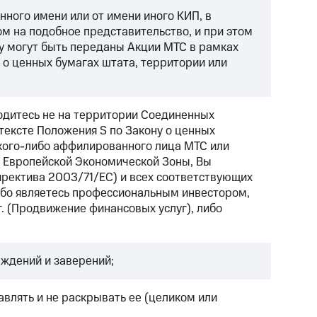
ного имени или от имени иного КИП, в
м на подобное представительство, и при этом
му могут быть переданы Акции МТС в рамках
о ценных бумагах штата, территории или
ходитесь не на территории Соединенных
тексте Положения S по Закону о ценных
акого-либо аффилированного лица МТС или
ка Европейской Экономической Зоны, Вы
иректива 2003/71/EC) и всех соответствующих
либо являетесь профессиональным инвестором,
 г. (Продвижение финансовых услуг), либо
рждений и заверений;
влять и не раскрывать ее (целиком или