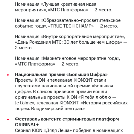
Раскрытие
Номинация «Лучшая креативная идея
информации
мероприятия», «МТС Платформа» — 2 место.
Информация
акционерам
Номинация «Образовательно-просветительское
Документы
событие года», «TRUE TECH CHAMP» — 2 место.
ПАО
"МТС"
Номинация «Внутрикорпоративное мероприятие»,
Собрания
«День Рождения МТС: 30 лет больше чем цифра» —
акционеров
2 место
Личный
кабинет
Номинация «Маркетинговое мероприятие года»,
акционера
«МТС Платформа» — 2 место.
Акционерный
Национальная премия «Большая Цифра»
капитал
Проекты KION и телеканал KIONХИТ стали
Контроль
лауреатами национальной премии «Большая
и
цифра». В список призёров премии вошли
аудит
оригинальные проекты KION «Я тебя люблю —
Рынок
Je t’aime», телеканал KIONХИТ, «История российских
акций
тюрем. Владимирский централ».
Описание
Фестиваль контента стриминговых платформ
Программа
ORIGINAL+
приобретения
Сериал KION «Дядя Леша» победил в номинациях
Порядок