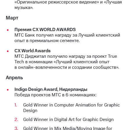
«Оригинальное режиссерское видение» и «Лучшая
выкупа
музыка».
акций
Дивиденды
Март
Рынок
облигаций
Премия CX WORLD AWARDS
МТС Банк получил награду за Лучший клиентский
Описание
опыт в премиальном сегменте.
Еврооблигации-2023
Уведомление
СХ World Awards
о
МТС Диджитал получило награду за проект True
погашении
Tech в номинации «Лучший клиентский опыт
именных
в онлайн-вовлеченности и создании сообществ».
облигаций
Другое
Апрель
Регистратор
Indigo Design Award, Нидерланды
Реквизиты
Победа проектов МТС в 6 номинациях:
Контакты
йчивое развитие
Gold Winner in Computer Animation for Graphic
и деловая этика
Design
На главную
Gold Winner in Digital Art for Graphic Design
Gold Winner in Mix Media/Moving Image for