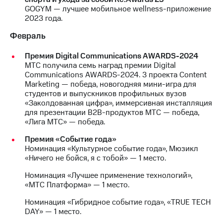
GOGYM — лучшее мобильное wellness-приложение
МТС
2023 года.
о технологиях
Февраль
Достижения
Премия Digital Communications AWARDS-2024
Интервью
МТС получила семь наград премии Digital
Communications AWARDS-2024. 3 проекта Content
Финансовая
Marketing — победа, новогодняя мини-игра для
отчетность
студентов и выпускников профильных вузов
«Заколдованная цифра», иммерсивная инсталляция
Контакты
для презентации B2B-продуктов МТС — победа,
«Лига МТС» — победа.
Новости
в
Премия «Событие года»
регионе
Номинация «Культурное событие года», Мюзикл
«Ничего не бойся, я с тобой» — 1 место.
м и акционерам
Номинация «Лучшее применение технологий»,
Корпоративное
«МТС Платформа» — 1 место.
управление
Номинация «Гибридное событие года», «TRUE TECH
Корпоративный
DAY» — 1 место.
секретарь