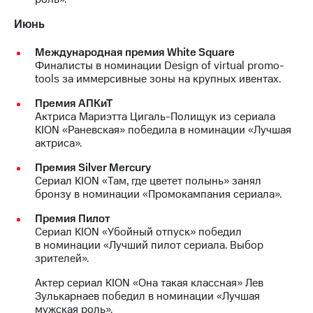
Июнь
Международная премия White Square
Финалисты в номинации Design of virtual promo-
tools за иммерсивные зоны на крупных ивентах.
Премия АПКиТ
Актриса Мариэтта Цигаль-Полищук из сериала
KION «Раневская» победила в номинации «Лучшая
актриса».
Премия Silver Mercury
Сериал KION «Там, где цветет полынь» занял
бронзу в номинации «Промокампания сериала».
Премия Пилот
Сериал KION «Убойный отпуск» победил
в номинации «Лучший пилот сериала. Выбор
зрителей».
Актер сериал KION «Она такая классная» Лев
Зулькарнаев победил в номинации «Лучшая
мужская роль».