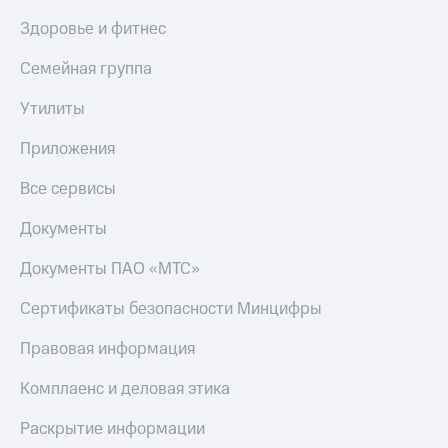
Получайте
доход
Здоровье и фитнес
Тарифы
онлайн
RED,
Страхование
Семейная группа
РИИЛ
и МТС Супер
Покупка
Утилиты
дешевле
полисов
при оплате
онлайн
Приложения
с карты
Скидка 30%
МТС Деньги
на связь
Все сервисы
Обзоры
С картой
товаров
Документы
МТС
Деньги
Скидки
МТС
Документы ПАО «МТС»
до 40%
Накопления
на смартфоны
Сертификаты безопасности Минцифры
Откладывайте
деньги
при
Правовая информация
и получайте
покупке
доход 15%
со связью
Комплаенс и деловая этика
Платежи
МТС
и
Раскрытие информации
переводы