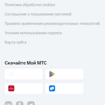
Политика обработки cookies
Пополнить
номер
Соглашение о пользовании системой
МТС
Правила применения рекомендательных технологий
Настройки
автоплатежа
Условия использования сервиса
Пополнить
Карта сайта
номер
другого
оператора
Оплата
Скачайте Мой МТС
интернета
и
ТВ
Переводы
с
телефона
на карту
МТС Pay