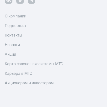
Оплата
по QR-
О компании
коду
за границей
Поддержка
тернет-магазин
Контакты
Смартфоны
Новости
Наушники
и
Акции
колонки
Умные
Карта салонов экосистемы МТС
часы
и
Карьера в МТС
трекеры
Акционерам и инвесторам
Умный
дом
Планшеты