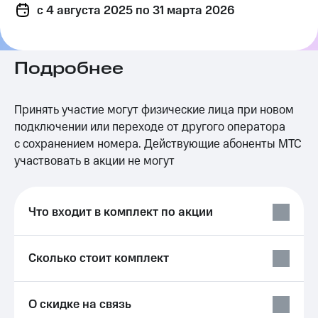
c 4 августа 2025
на связь
по 31 марта 2026
Роуминг
Тарифы
RED,
Подробнее
Семейная
РИИЛ
группа
и МТС
Супер
Заказать
дешевле
Принять участие могут физические лица при новом
SIM-
при
подключении или переходе от другого оператора
карту
оплате
с сохранением номера. Действующие абоненты МТС
с карты
Оформить
участвовать в акции не могут
МТС
eSIM
Деньги
SIM-
Спутниковое ТВ
Что входит в комплект по акции
карта
для
Выберите
иностранцев
и подключите
ТВ
Сколько стоит комплект
Оформить
с выгодным
чистый
тарифом
номер
О скидке на связь
Интернет,