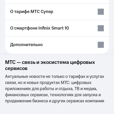
Выбрать
ТВ и телефон
красивый
для дома
номер
О тарифе МТС Супер
Личный
Заменить
кабинет
SIM-
спутникового
О смартфоне Infinix Smart 10
карту
ТВ
Скачать
Перейти
приложение
Дополнительно
на
Мой
eSIM
МТС
МТС
Для дома
Premium
МТС — связь и экосистема цифровых
Спутниковое ТВ
сервисов
Выберите
Подписка
и подключите
на гигабайты
Актуальные новости не только о тарифах и услугах
ТВ
интернета,
связи, но и новых продуктах МТС: цифровых
с выгодным
фильмы,
тарифом
музыка
приложениях для работы и отдыха, ТВ и медиа,
и многое
финансовых сервисах, технологиях для запуска и
Интернет,
другое
продвижения бизнеса и других сервисах компании
ТВ и телефон
Семейная
для дома
группа