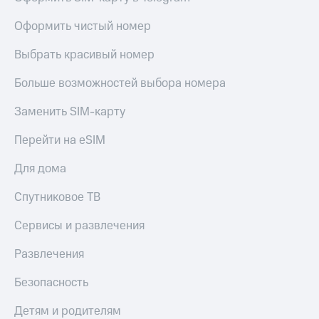
Акции
Покупка
Оформить чистый номер
полисов
Приложения
онлайн
КИОН
Выбрать красивый номер
Скидка 30%
на связь
КИОН
Больше возможностей выбора номера
Музыка
С картой
МТС
Заменить SIM-карту
КИОН
Деньги
Строки
МТС
Перейти на eSIM
Накопления
Live
Для дома
Откладывайте
Гудок
деньги
Спутниковое ТВ
и получайте
Мой
доход 15%
МТС
Сервисы и развлечения
Акции
Условия
Все
Развлечения
пополнения
приложения
Финансы
Безопасность
Скидка
Инвестиции
30%
Детям и родителям
на связь