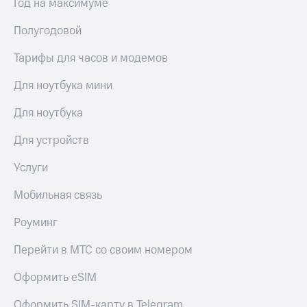
общие
Год на максимуме
подписки
КИОН
и услуги,
Полугодовой
Музыка
доступ
к геолокации
Тарифы для часов и модемов
КИОН
Кино,
Строки
музыка,
Для ноутбука мини
книги
Live
и не
Для ноутбука
только
Гудок
Для устройств
Безопасность
Мой
МТС
Услуги
Финансы
Все
Мобильная связь
Детям
приложения
и родителям
Роуминг
Инвестиции
Здоровье
и фитнес
Перейти в МТС со своим номером
Получайте
доход
Приложения
Оформить eSIM
онлайн
от МТС
Страхование
Оформить SIM-карту в Telegram