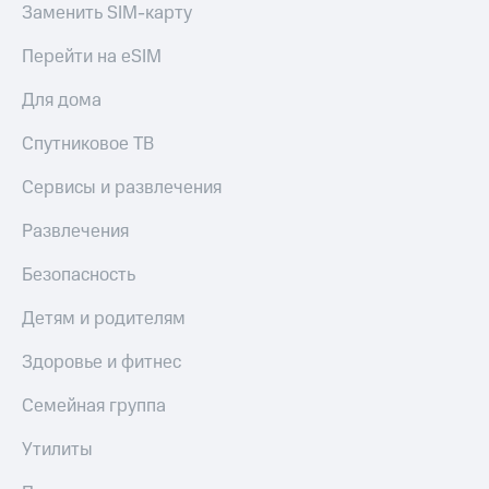
Заменить SIM-карту
Спутниковое
Скидка
ТВ
на тарифы,
Перейти на eSIM
общие
Услуги
подписки
и услуги,
Для дома
Поддержка
доступ
к геолокации
Спутниковое ТВ
Сертификаты
висы и подписки
МТС
безопасности
Сервисы и развлечения
Premium
Всё
Развлечения
Подписка
под
на гигабайты
рукой
Безопасность
интернета,
в Мой МТС
фильмы,
Детям и родителям
музыка
Посмотрите,
и многое
что
Здоровье и фитнес
другое
полезного
Семейная
есть
Семейная группа
группа
в нашем
приложении
Утилиты
Скидка
на тарифы,
КИОН