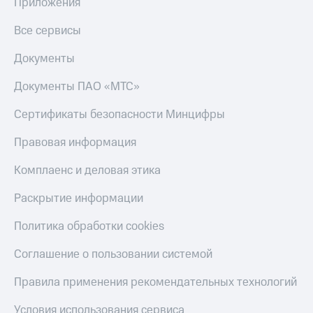
общие
Приложения
подписки
КИОН
и услуги,
Все сервисы
Музыка
доступ
к геолокации
Документы
КИОН
Кино,
Строки
музыка,
Документы ПАО «МТС»
книги
Live
и не
Сертификаты безопасности Минцифры
только
Гудок
Правовая информация
Безопасность
Мой
МТС
Комплаенс и деловая этика
Финансы
Все
Раскрытие информации
Детям
приложения
и родителям
Политика обработки cookies
Инвестиции
Здоровье
Соглашение о пользовании системой
и фитнес
Получайте
доход
Приложения
Правила применения рекомендательных технологий
онлайн
от МТС
Страхование
Условия использования сервиса