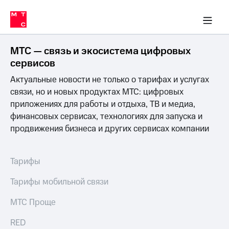
Перенести
ка 30% на связь
обильная связь
Сервисы и подписки
Интернет-магазин
Для дома
Скидка 30% на связь
Личные кабинеты
Финансы
Приложения
номер
ичные кабинеты
в МТС
Мобильная
связь
МТС — связь и экосистема цифровых
Тарифы
Интернет
сервисов
и
Актуальные новости не только о тарифах и услугах
ТВ
Услуги
связи, но и новых продуктах МТС: цифровых
Спутниковое
приложениях для работы и отдыха, ТВ и медиа,
ТВ
финансовых сервисах, технологиях для запуска и
Роуминг
продвижения бизнеса и других сервисах компании
МТС
Деньги
Личный
кабинет
Мобильная связь
Тарифы
Скачать
Перенести
приложение
номер
Тарифы мобильной связи
Мой
в МТС
МТС
МТС Проще
Акции
Тарифы
RED
Скидка 30%
Услуги