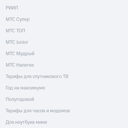
на связь
РИИЛ
Роуминг
Тарифы
МТС Супер
RED,
Семейная
РИИЛ
МТС ТОП
группа
и МТС
Супер
МТС Junior
Заказать
дешевле
SIM-
при
карту
МТС Мудрый
оплате
с карты
Оформить
МТС
МТС Налегке
eSIM
Деньги
Тарифы для спутникового ТВ
SIM-
Спутниковое ТВ
карта
Год на максимуме
для
Выберите
иностранцев
и подключите
Полугодовой
ТВ
Оформить
с выгодным
Тарифы для часов и модемов
чистый
тарифом
номер
Для ноутбука мини
Интернет,