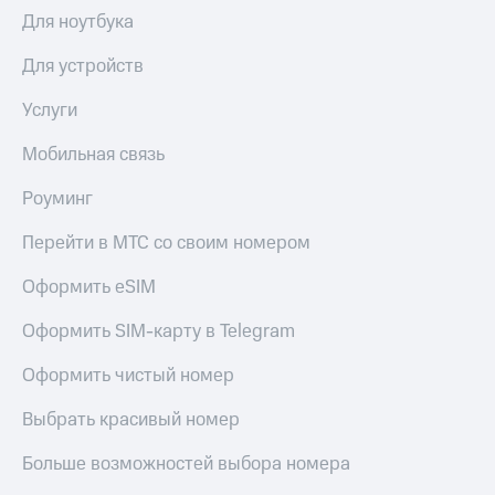
Выбрать
ТВ и телефон
Для ноутбука
красивый
для дома
номер
Для устройств
Личный
Заменить
кабинет
SIM-
Услуги
спутникового
карту
ТВ
Скачать
Мобильная связь
Перейти
приложение
на
Мой
Роуминг
eSIM
МТС
МТС
Перейти в МТС со своим номером
Для дома
Premium
Спутниковое ТВ
Оформить eSIM
Выберите
Подписка
и подключите
на гигабайты
Оформить SIM-карту в Telegram
ТВ
интернета,
с выгодным
фильмы,
Оформить чистый номер
тарифом
музыка
и многое
Выбрать красивый номер
Интернет,
другое
ТВ и телефон
Семейная
Больше возможностей выбора номера
для дома
группа