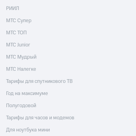
на связь
РИИЛ
Роуминг
Тарифы
МТС Супер
RED,
Семейная
РИИЛ
МТС ТОП
группа
и МТС
Супер
МТС Junior
Заказать
дешевле
SIM-
при
карту
МТС Мудрый
оплате
с карты
Оформить
МТС
МТС Налегке
eSIM
Деньги
Тарифы для спутникового ТВ
SIM-
Спутниковое ТВ
карта
Год на максимуме
для
Выберите
иностранцев
и подключите
Полугодовой
ТВ
Оформить
с выгодным
Тарифы для часов и модемов
чистый
тарифом
номер
Для ноутбука мини
Интернет,