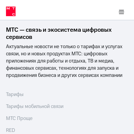
Перенести
ка 30% на связь
обильная связь
Сервисы и подписки
Интернет-магазин
Для дома
Скидка 30% на связь
Личные кабинеты
Финансы
Приложения
номер
ичные кабинеты
в МТС
Мобильная
связь
МТС — связь и экосистема цифровых
Тарифы
Интернет
сервисов
и
Актуальные новости не только о тарифах и услугах
ТВ
Услуги
связи, но и новых продуктах МТС: цифровых
Спутниковое
приложениях для работы и отдыха, ТВ и медиа,
ТВ
финансовых сервисах, технологиях для запуска и
Роуминг
продвижения бизнеса и других сервисах компании
МТС
Деньги
Личный
кабинет
Мобильная связь
Тарифы
Скачать
Перенести
приложение
номер
Тарифы мобильной связи
Мой
в МТС
МТС
МТС Проще
Акции
Тарифы
RED
Скидка 30%
Услуги