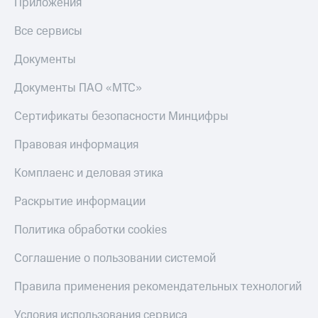
общие
Приложения
подписки
КИОН
и услуги,
Все сервисы
Музыка
доступ
к геолокации
Документы
КИОН
Кино,
Строки
музыка,
Документы ПАО «МТС»
книги
Live
и не
Сертификаты безопасности Минцифры
только
Гудок
Правовая информация
Безопасность
Мой
МТС
Комплаенс и деловая этика
Финансы
Все
Раскрытие информации
Детям
приложения
и родителям
Политика обработки cookies
Инвестиции
Здоровье
Соглашение о пользовании системой
и фитнес
Получайте
доход
Приложения
Правила применения рекомендательных технологий
онлайн
от МТС
Страхование
Условия использования сервиса