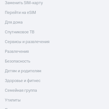
Заменить SIM-карту
Спутниковое
Скидка
ТВ
на тарифы,
Перейти на eSIM
общие
Услуги
подписки
и услуги,
Для дома
Поддержка
доступ
к геолокации
Спутниковое ТВ
Сертификаты
висы и подписки
МТС
безопасности
Сервисы и развлечения
Premium
Всё
Развлечения
Подписка
под
на гигабайты
рукой
Безопасность
интернета,
в Мой МТС
фильмы,
Детям и родителям
музыка
Посмотрите,
и многое
что
Здоровье и фитнес
другое
полезного
Семейная
есть
Семейная группа
группа
в нашем
приложении
Утилиты
Скидка
на тарифы,
КИОН