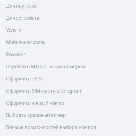
Выбрать
ТВ и телефон
Для ноутбука
красивый
для дома
номер
Для устройств
Личный
Заменить
кабинет
SIM-
Услуги
спутникового
карту
ТВ
Скачать
Мобильная связь
Перейти
приложение
на
Мой
Роуминг
eSIM
МТС
МТС
Перейти в МТС со своим номером
Для дома
Premium
Спутниковое ТВ
Оформить eSIM
Выберите
Подписка
и подключите
на гигабайты
Оформить SIM-карту в Telegram
ТВ
интернета,
с выгодным
фильмы,
Оформить чистый номер
тарифом
музыка
и многое
Выбрать красивый номер
Интернет,
другое
ТВ и телефон
Семейная
Больше возможностей выбора номера
для дома
группа