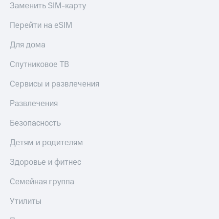
Заменить SIM-карту
Спутниковое
Скидка
ТВ
на тарифы,
Перейти на eSIM
общие
Услуги
подписки
и услуги,
Для дома
Поддержка
доступ
к геолокации
Спутниковое ТВ
Сертификаты
висы и подписки
МТС
безопасности
Сервисы и развлечения
Premium
Всё
Развлечения
Подписка
под
на гигабайты
рукой
Безопасность
интернета,
в Мой МТС
фильмы,
Детям и родителям
музыка
Посмотрите,
и многое
что
Здоровье и фитнес
другое
полезного
Семейная
есть
Семейная группа
группа
в нашем
приложении
Утилиты
Скидка
на тарифы,
КИОН