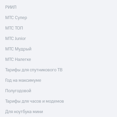
на связь
РИИЛ
Роуминг
Тарифы
МТС Супер
RED,
Семейная
РИИЛ
МТС ТОП
группа
и МТС
Супер
МТС Junior
Заказать
дешевле
SIM-
при
карту
МТС Мудрый
оплате
с карты
Оформить
МТС
МТС Налегке
eSIM
Деньги
Тарифы для спутникового ТВ
SIM-
Спутниковое ТВ
карта
Год на максимуме
для
Выберите
иностранцев
и подключите
Полугодовой
ТВ
Оформить
с выгодным
Тарифы для часов и модемов
чистый
тарифом
номер
Для ноутбука мини
Интернет,