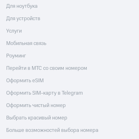
Выбрать
ТВ и телефон
Для ноутбука
красивый
для дома
номер
Для устройств
Личный
Заменить
кабинет
SIM-
Услуги
спутникового
карту
ТВ
Скачать
Мобильная связь
Перейти
приложение
на
Мой
Роуминг
eSIM
МТС
МТС
Перейти в МТС со своим номером
Для дома
Premium
Спутниковое ТВ
Оформить eSIM
Выберите
Подписка
и подключите
на гигабайты
Оформить SIM-карту в Telegram
ТВ
интернета,
с выгодным
фильмы,
Оформить чистый номер
тарифом
музыка
и многое
Выбрать красивый номер
Интернет,
другое
ТВ и телефон
Семейная
Больше возможностей выбора номера
для дома
группа