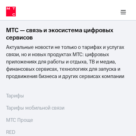
Перенести
ка 30% на связь
обильная связь
Сервисы и подписки
Интернет-магазин
Для дома
Скидка 30% на связь
Личные кабинеты
Финансы
Приложения
номер
ичные кабинеты
в МТС
Мобильная
связь
МТС — связь и экосистема цифровых
Тарифы
Интернет
сервисов
и
Актуальные новости не только о тарифах и услугах
ТВ
Услуги
связи, но и новых продуктах МТС: цифровых
Спутниковое
приложениях для работы и отдыха, ТВ и медиа,
ТВ
финансовых сервисах, технологиях для запуска и
Роуминг
продвижения бизнеса и других сервисах компании
МТС
Деньги
Личный
кабинет
Мобильная связь
Тарифы
Скачать
Перенести
приложение
номер
Тарифы мобильной связи
Мой
в МТС
МТС
МТС Проще
Акции
Тарифы
RED
Скидка 30%
Услуги