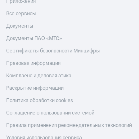
общие
Приложения
подписки
КИОН
и услуги,
Все сервисы
Музыка
доступ
к геолокации
Документы
КИОН
Кино,
Строки
музыка,
Документы ПАО «МТС»
книги
Live
и не
Сертификаты безопасности Минцифры
только
Гудок
Правовая информация
Безопасность
Мой
МТС
Комплаенс и деловая этика
Финансы
Все
Раскрытие информации
Детям
приложения
и родителям
Политика обработки cookies
Инвестиции
Здоровье
Соглашение о пользовании системой
и фитнес
Получайте
доход
Приложения
Правила применения рекомендательных технологий
онлайн
от МТС
Страхование
Условия использования сервиса