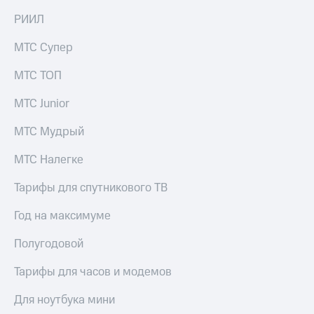
на связь
РИИЛ
Роуминг
Тарифы
МТС Супер
RED,
Семейная
РИИЛ
МТС ТОП
группа
и МТС
Супер
МТС Junior
Заказать
дешевле
SIM-
при
карту
МТС Мудрый
оплате
с карты
Оформить
МТС
МТС Налегке
eSIM
Деньги
Тарифы для спутникового ТВ
SIM-
Спутниковое ТВ
карта
Год на максимуме
для
Выберите
иностранцев
и подключите
Полугодовой
ТВ
Оформить
с выгодным
Тарифы для часов и модемов
чистый
тарифом
номер
Для ноутбука мини
Интернет,