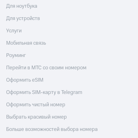
Выбрать
ТВ и телефон
Для ноутбука
красивый
для дома
номер
Для устройств
Личный
Заменить
кабинет
SIM-
Услуги
спутникового
карту
ТВ
Скачать
Мобильная связь
Перейти
приложение
на
Мой
Роуминг
eSIM
МТС
МТС
Перейти в МТС со своим номером
Для дома
Premium
Спутниковое ТВ
Оформить eSIM
Выберите
Подписка
и подключите
на гигабайты
Оформить SIM-карту в Telegram
ТВ
интернета,
с выгодным
фильмы,
Оформить чистый номер
тарифом
музыка
и многое
Выбрать красивый номер
Интернет,
другое
ТВ и телефон
Семейная
Больше возможностей выбора номера
для дома
группа