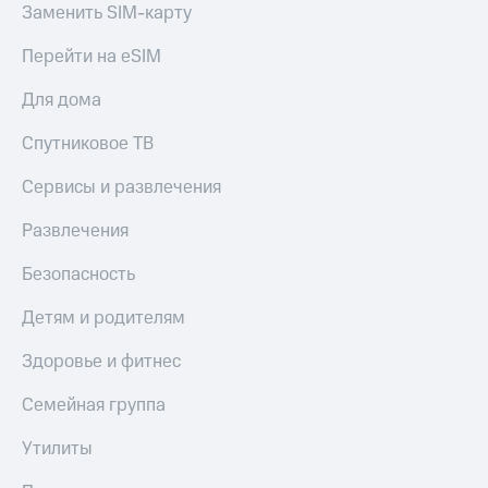
Заменить SIM-карту
Спутниковое
Скидка
ТВ
на тарифы,
Перейти на eSIM
общие
Услуги
подписки
и услуги,
Для дома
Поддержка
доступ
к геолокации
Спутниковое ТВ
Сертификаты
висы и подписки
МТС
безопасности
Сервисы и развлечения
Premium
Всё
Развлечения
Подписка
под
на гигабайты
рукой
Безопасность
интернета,
в Мой МТС
фильмы,
Детям и родителям
музыка
Посмотрите,
и многое
что
Здоровье и фитнес
другое
полезного
Семейная
есть
Семейная группа
группа
в нашем
приложении
Утилиты
Скидка
на тарифы,
КИОН