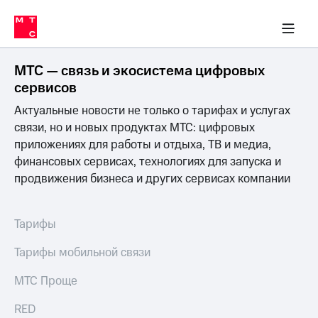
Перенести
ка 30% на связь
обильная связь
Сервисы и подписки
Интернет-магазин
Для дома
Скидка 30% на связь
Личные кабинеты
Финансы
Приложения
номер
ичные кабинеты
в МТС
Мобильная
связь
МТС — связь и экосистема цифровых
Тарифы
Интернет
сервисов
и
Актуальные новости не только о тарифах и услугах
ТВ
Услуги
связи, но и новых продуктах МТС: цифровых
Спутниковое
приложениях для работы и отдыха, ТВ и медиа,
ТВ
финансовых сервисах, технологиях для запуска и
Роуминг
продвижения бизнеса и других сервисах компании
МТС
Деньги
Личный
кабинет
Мобильная связь
Тарифы
Скачать
Перенести
приложение
номер
Тарифы мобильной связи
Мой
в МТС
МТС
МТС Проще
Акции
Тарифы
RED
Скидка 30%
Услуги