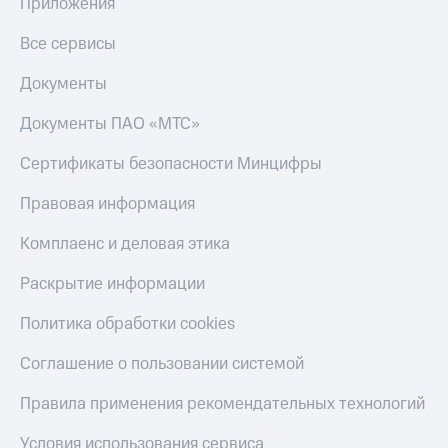
общие
Приложения
подписки
КИОН
и услуги,
Все сервисы
Музыка
доступ
к геолокации
Документы
КИОН
Кино,
Строки
музыка,
Документы ПАО «МТС»
книги
Live
и не
Сертификаты безопасности Минцифры
только
Гудок
Правовая информация
Безопасность
Мой
МТС
Комплаенс и деловая этика
Финансы
Все
Раскрытие информации
Детям
приложения
и родителям
Политика обработки cookies
Инвестиции
Здоровье
Соглашение о пользовании системой
и фитнес
Получайте
доход
Приложения
Правила применения рекомендательных технологий
онлайн
от МТС
Страхование
Условия использования сервиса