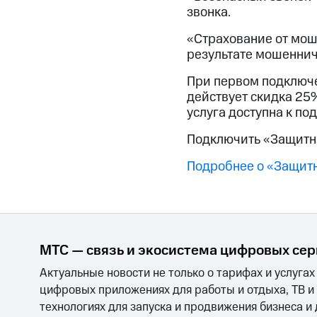
Смартфоны
Наушники и колонки
Умн
звонка.
Скидка 30% на связь
«Страхование от мош
Тарифы RED, РИИЛ и МТС Супер дешев
результате мошеннич
При первом подключен
Обзоры товаров
действует скидка 25%
услуга доступна к п
Скидки до 40%
на смартфоны
Подключить «Защитн
при покупке со связью МТС
Подробнее о «Защит
МТС — связь и экосистема цифровых се
Актуальные новости не только о тарифах и услугах
цифровых приложениях для работы и отдыха, ТВ и
технологиях для запуска и продвижения бизнеса и