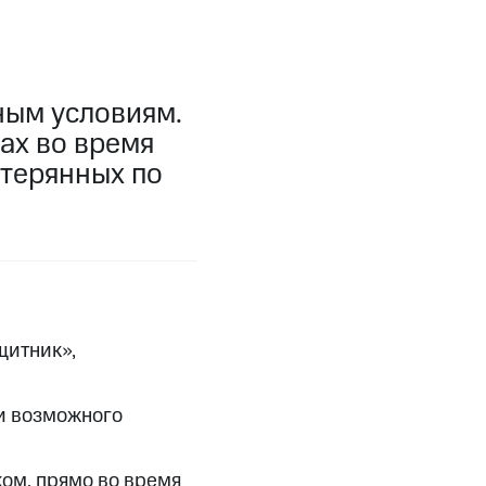
фитнес
Приложения от МТС
Приложения
ным условиям.
ах во время
Финансы
отерянных по
щитник»,
ли возможного
угого оператора
Оплата
Интернет-магазин
ом, прямо во время