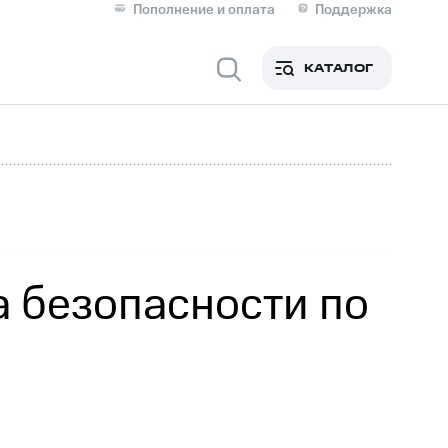
Пополнение и оплата
Поддержка
Скидка 30% на связь
Личные кабинеты
КАТАЛОГ
Мобильная связь
IM-карта для иностранцев
M
Для дома
а безопасности по
Сервисы и подписки