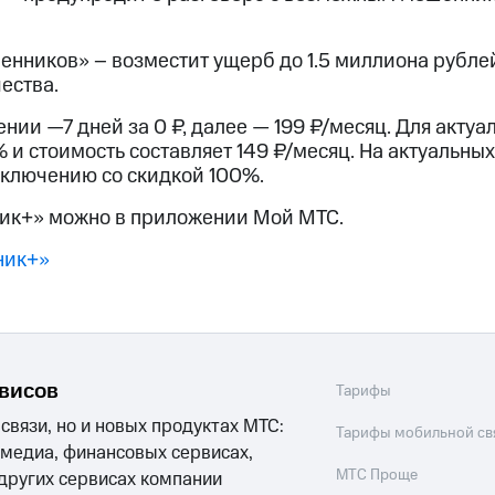
ые часы и трекеры
Умный дом
Планшеты
Акции и 
енников» – возместит ущерб до 1.5 миллиона рублей
ле при оплате с карты МТС Деньги
ества.
ии —7 дней за 0 ₽, далее — 199 ₽/месяц. Для актуа
 и стоимость составляет 149 ₽/месяц. На актуальны
одключению со скидкой 100%.
ик+» можно в приложении Мой МТС.
ник+»
рвисов
Тарифы
 связи, но и новых продуктах МТС:
Тарифы мобильной св
 медиа, финансовых сервисах,
МТС Проще
 других сервисах компании