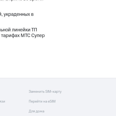
скидки
Все товары
, украденных в
льной линейки ТП
х тарифах МТС Супер
Заменить SIM-карту
язи
Перейти на eSIM
Для дома