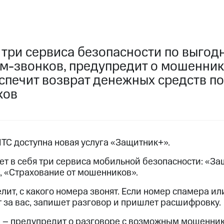
услуги, доступ к геолокации
услуги, доступ к геолокации
пасность
Финансы
Детям и родителям
Здоровье и 
 три сервиса безопасности по выгод
ive
Гудок
Мой МТС
Все приложения
ам-звонков, предупредит о мошенник
 в нашем приложении
еспечит возврат денежных средств п
ков
ive
Гудок
Мой МТС
Все приложения
Инвестиции
МТС доступна новая услуга «Защитник+».
т в себя три сервиса мобильной безопасности: «За
, «Страхование от мошенников».
ход 15%
ит, с какого номера звонят. Если номер спамера и
ер МТС
Настройки автоплатежа
Пополнить номер др
ход 15%
 за вас, запишет разговор и пришлет расшифровку.
 на карту
МТС Pay
Оплата по QR-коду за границей
 – предупредит о разговоре с возможным мошенник