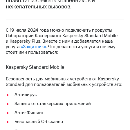
позволит избежать мошенников и
на связь
нежелательных вызовов.
Роуминг
Тарифы
RED,
Семейная
РИИЛ
С 19 июля 2024 года можно подключить продукты
группа
и МТС
Лаборатории Касперского Kaspersky Standard Mobile
Супер
и Kaspersky Plus. Вместе с ними добавляется наша
Заказать
дешевле
услуга
«Защитник»
. Что делают эти услуги и почему
SIM-
при
стоит ими пользоваться:
карту
оплате
с карты
Оформить
МТС
Kaspersky Standard Mobile
eSIM
Деньги
Безопасность для мобильных устройств от Kaspersky
SIM-
Спутниковое ТВ
Standard для пользователей мобильных устройств это:
карта
для
Выберите
Антивирус
иностранцев
и подключите
Защита от сталкерских приложений
ТВ
Оформить
с выгодным
Анти-Фишинг
чистый
тарифом
номер
Безопасный QR сканер