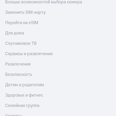
Больше возможностей выбора номера
деньги
при
и получайте
покупке
доход 15%
Заменить SIM-карту
со связью
Платежи
МТС
Перейти на eSIM
и
переводы
Для дома
Пополнить
Спутниковое ТВ
номер
МТС
Сервисы и развлечения
Настройки
Развлечения
автоплатежа
Безопасность
Пополнить
номер
Детям и родителям
другого
оператора
Здоровье и фитнес
Оплата
интернета
Семейная группа
и
ТВ