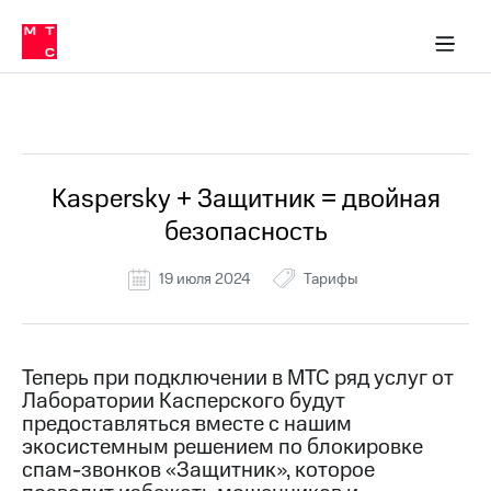
Перенести
ка 30% на связь
обильная связь
Сервисы и подписки
Интернет-магазин
Для дома
Скидка 30% на связь
Личные кабинеты
Финансы
Приложения
номер
ичные кабинеты
в МТС
Мобильная
связь
Все Новости
Тарифы
Интернет
и
ТВ
Услуги
Kaspersky + Защитник = двойная
Спутниковое
безопасность
ТВ
Роуминг
МТС
19 июля 2024
Тарифы
Деньги
Личный
кабинет
Мобильная связь
Скачать
Перенести
Теперь при подключении в МТС ряд услуг от
приложение
номер
Лаборатории Касперского будут
Мой
в МТС
МТС
предоставляться вместе с нашим
Акции
экосистемным решением по блокировке
Тарифы
спам-звонков «Защитник», которое
Скидка 30%
Услуги