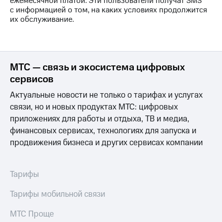
в нашем
ежемесячной платой. Эти пользователи получат SMS
Скидка
приложении
с информацией о том, на каких условиях продолжится
на тарифы,
их обслуживание.
общие
КИОН
подписки
и услуги,
КИОН
доступ
Музыка
к геолокации
МТС — связь и экосистема цифровых
КИОН
сервисов
Кино,
Строки
музыка,
Актуальные новости не только о тарифах и услугах
книги
Live
связи, но и новых продуктах МТС: цифровых
и не
только
приложениях для работы и отдыха, ТВ и медиа,
Гудок
финансовых сервисах, технологиях для запуска и
Безопасность
Мой
продвижения бизнеса и других сервисах компании
МТС
Финансы
Все
Тарифы
Детям
приложения
и родителям
Тарифы мобильной связи
Инвестиции
Здоровье
и фитнес
МТС Проще
Получайте