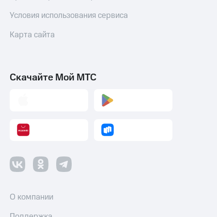
трекеры
Условия использования сервиса
Умный
дом
Карта сайта
Планшеты
Акции
и
Скачайте Мой МТС
скидки
Все
товары
О компании
Поддержка