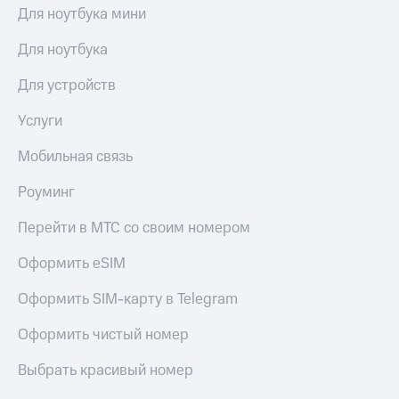
Акции
Финансы
Для ноутбука мини
Условия
Инвестиции
пополнения
Для ноутбука
Получайте
Скидка
доход
Для устройств
30%
онлайн
на связь
Услуги
Страхование
Тарифы
Мобильная связь
Покупка
RED,
полисов
РИИЛ
онлайн
Роуминг
и МТС Супер
дешевле
Скидка 30%
Перейти в МТС со своим номером
при оплате
на связь
с карты
Оформить eSIM
МТС Деньги
С картой
МТС
Обзоры
Оформить SIM-карту в Telegram
Деньги
товаров
Оформить чистый номер
МТС
Скидки
Накопления
до 40%
Выбрать красивый номер
на смартфоны
Откладывайте