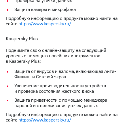
Проверка на утечки данных
Интернет,
Выбрать
ТВ и телефон
красивый
Защита камеры и микрофона
для дома
номер
Подробную информацию о продукте можно найти на
Заменить
сайте
https://www.kaspersky.ru/
Личный
SIM-
кабинет
карту
спутникового
Kaspersky Plus
ТВ
Перейти
Скачать
на
Поднимите свою онлайн-защиту на следующий
приложение
eSIM
уровень с помощью новейших инструментов
Мой
в Kaspersky Plus:
МТС
Для дома
МТС
Защита от вирусов и взлома, включающая Анти-
Спутниковое ТВ
Premium
Фишинг и Сетевой экран
Выберите
и подключите
Увеличение производительности устройств
Подписка
ТВ
и проверка состояния жесткого диска
на гигабайты
с выгодным
интернета,
тарифом
Защита приватности с помощью менеджера
фильмы,
паролей и отслеживания утечек данных
музыка
Подробную информацию о продукте можно найти на
и многое
Интернет,
сайте
https://www.kaspersky.ru/
другое
ТВ и телефон
для дома