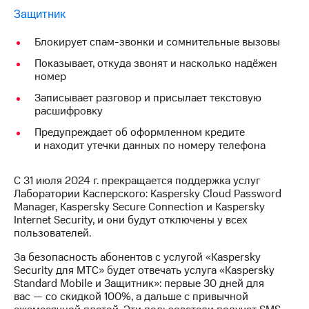
Семейная
Защитник
группа
Спутниковое
Блокирует спам-звонки и сомнительные вызовы
Скидка
ТВ
на тарифы,
Показывает, откуда звонят и насколько надёжен
общие
Услуги
номер
подписки
и услуги,
Поддержка
Записывает разговор и присылает текстовую
доступ
расшифровку
к геолокации
висы и подписки
Предупреждает об оформленном кредите
МТС
Сертификаты
и находит утечки данных по номеру телефона
Premium
безопасности
Подписка
С 31 июля 2024 г. прекращается поддержка услуг
Всё
на гигабайты
Лаборатории Касперского: Kaspersky Cloud Password
под
интернета,
Manager, Kaspersky Secure Connection и Kaspersky
рукой
фильмы,
Internet Security, и они будут отключены у всех
музыка
в Мой МТС
пользователей.
и многое
другое
Посмотрите,
За безопасность абонентов с услугой «Kaspersky
что
Security для МТС» будет отвечать услуга «Kaspersky
Семейная
полезного
Standard Mobile и Защитник»: первые 30 дней для
группа
есть
вас — со скидкой 100%, а дальше с привычной