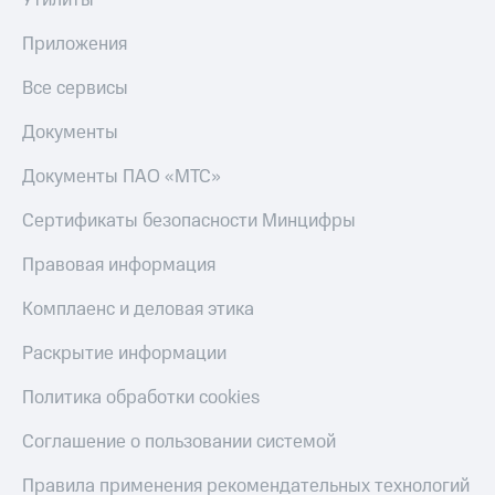
Утилиты
Переводы
Приложения
с
телефона
Все сервисы
на карту
Документы
МТС Pay
Документы ПАО «МТС»
Оплата
по QR-
Сертификаты безопасности Минцифры
коду
за границей
Правовая информация
тернет-магазин
Комплаенс и деловая этика
Смартфоны
Наушники
Раскрытие информации
и
колонки
Политика обработки cookies
Умные
Соглашение о пользовании системой
часы
и
Правила применения рекомендательных технологий