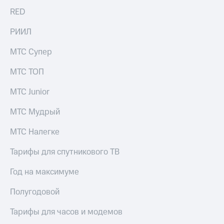
доход
Приложения
RED
онлайн
от МТС
Страхование
РИИЛ
Акции
Покупка
МТС Супер
Приложения
полисов
КИОН
онлайн
МТС ТОП
КИОН
Скидка 30%
МТС Junior
Музыка
на связь
МТС Мудрый
КИОН
С картой
Строки
МТС
МТС Налегке
Деньги
Live
МТС
Тарифы для спутникового ТВ
Накопления
Гудок
Год на максимуме
Откладывайте
Мой
деньги
МТС
Полугодовой
и получайте
доход 15%
Все
Тарифы для часов и модемов
приложения