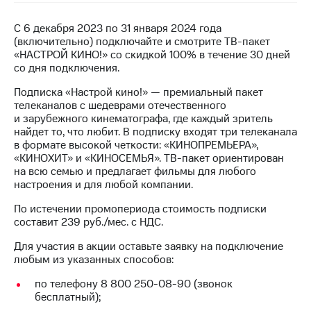
на связь
С 6 декабря 2023 по 31 января 2024 года
Роуминг
Тарифы
(включительно) подключайте и смотрите ТВ-пакет
RED,
«НАСТРОЙ КИНО!» со скидкой 100% в течение 30 дней
Семейная
РИИЛ
со дня подключения.
группа
и МТС
Супер
Подписка «Настрой кино!» — премиальный пакет
Заказать
дешевле
телеканалов с шедеврами отечественного
SIM-
при
и зарубежного кинематографа, где каждый зритель
карту
оплате
найдет то, что любит. В подписку входят три телеканала
с карты
в формате высокой четкости: «КИНОПРЕМЬЕРА»,
Оформить
МТС
«КИНОХИТ» и «КИНОСЕМЬЯ». ТВ-пакет ориентирован
eSIM
Деньги
на всю семью и предлагает фильмы для любого
настроения и для любой компании.
SIM-
Спутниковое ТВ
карта
По истечении промопериода стоимость подписки
для
составит 239 руб./мес. с НДС.
Выберите
иностранцев
и подключите
Для участия в акции оставьте заявку на подключение
ТВ
любым из указанных способов:
Оформить
с выгодным
чистый
тарифом
по телефону 8 800 250-08-90 (звонок
номер
бесплатный);