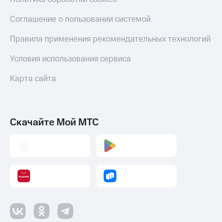
Переводы
Соглашение о пользовании системой
с
телефона
Правила применения рекомендательных технологий
на карту
Условия использования сервиса
МТС Pay
Карта сайта
Оплата
по QR-
коду
за границей
Скачайте Мой МТС
тернет-магазин
Смартфоны
Наушники
и
колонки
Умные
часы
и