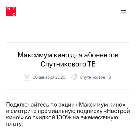
Перенести
ка 30% на связь
обильная связь
Сервисы и подписки
Интернет-магазин
Для дома
Скидка 30% на связь
Личные кабинеты
Финансы
Приложения
номер
ичные кабинеты
в МТС
Мобильная
связь
Все Новости
Тарифы
Интернет
и
ТВ
Услуги
Максимум кино для абонентов
Спутниковое
Спутникового ТВ
ТВ
Роуминг
МТС
06 декабря 2023
Спутниковое ТВ
Деньги
Личный
кабинет
Мобильная связь
Скачать
Перенести
Подключайтесь по акции «Максимум кино»
приложение
номер
и смотрите премиальную подписку «Настрой
Мой
в МТС
МТС
кино!» со скидкой 100% на ежемесячную
Акции
плату.
Тарифы
Скидка 30%
Услуги