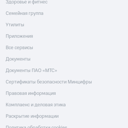
Здоровье и фитнес
деньги
при
и получайте
покупке
доход 15%
Семейная группа
со связью
Платежи
МТС
Утилиты
и
переводы
Приложения
Пополнить
Все сервисы
номер
МТС
Документы
Настройки
Документы ПАО «МТС»
автоплатежа
Сертификаты безопасности Минцифры
Пополнить
номер
Правовая информация
другого
оператора
Комплаенс и деловая этика
Оплата
интернета
Раскрытие информации
и
ТВ
Политика обработки cookies