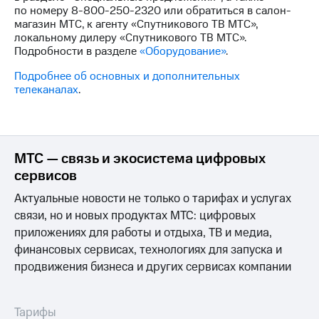
Семейная
по номеру
8-800-250-2320
или обратиться в салон-
группа
магазин МТС, к агенту «Спутникового ТВ МТС»,
Спутниковое
локальному дилеру «Спутникового ТВ МТС».
Скидка
ТВ
Подробности в разделе
«Оборудование»
.
на тарифы,
общие
Услуги
Подробнее об основных и дополнительных
подписки
телеканалах
.
и услуги,
Поддержка
доступ
к геолокации
висы и подписки
МТС
Сертификаты
Premium
МТС — связь и экосистема цифровых
безопасности
сервисов
Подписка
Всё
на гигабайты
Актуальные новости не только о тарифах и услугах
под
интернета,
связи, но и новых продуктах МТС: цифровых
рукой
фильмы,
приложениях для работы и отдыха, ТВ и медиа,
музыка
в Мой МТС
и многое
финансовых сервисах, технологиях для запуска и
другое
Посмотрите,
продвижения бизнеса и других сервисах компании
что
Семейная
полезного
группа
есть
Тарифы