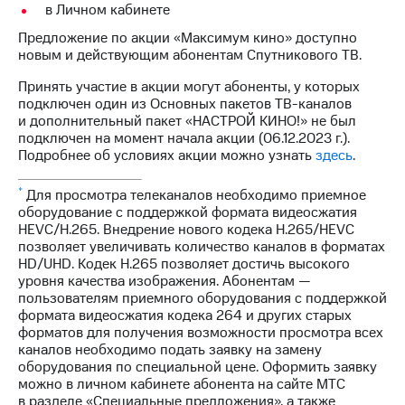
Интернет,
Выбрать
в Личном кабинете
ТВ и телефон
красивый
для дома
номер
Предложение по акции «Максимум кино» доступно
новым и действующим абонентам Спутникового ТВ.
Заменить
Личный
Принять участие в акции могут абоненты, у которых
SIM-
кабинет
подключен один из Основных пакетов ТВ-каналов
карту
спутникового
и дополнительный пакет «НАСТРОЙ КИНО!» не был
ТВ
подключен на момент начала акции (06.12.2023 г.).
Перейти
Скачать
Подробнее об условиях акции можно узнать
здесь
.
на
приложение
eSIM
Мой
*
Для просмотра телеканалов необходимо приемное
МТС
Для дома
оборудование с поддержкой формата видеосжатия
МТС
Спутниковое ТВ
HEVC/H.265. Внедрение нового кодека H.265/HEVC
Premium
Выберите
позволяет увеличивать количество каналов в форматах
и подключите
HD/UHD. Кодек H.265 позволяет достичь высокого
Подписка
ТВ
уровня качества изображения. Абонентам —
на гигабайты
с выгодным
пользователям приемного оборудования с поддержкой
интернета,
тарифом
формата видеосжатия кодека 264 и других старых
фильмы,
форматов для получения возможности просмотра всех
музыка
каналов необходимо подать заявку на замену
и многое
Интернет,
оборудования по специальной цене. Оформить заявку
другое
ТВ и телефон
можно в личном кабинете абонента на сайте МТС
для дома
в разделе «Специальные предложения», а также