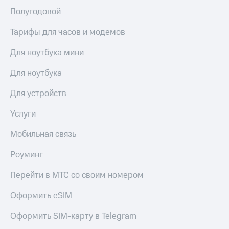
доход
Приложения
Полугодовой
онлайн
от МТС
Страхование
Тарифы для часов и модемов
Акции
Покупка
Для ноутбука мини
Приложения
полисов
КИОН
онлайн
Для ноутбука
КИОН
Скидка 30%
Для устройств
Музыка
на связь
Услуги
КИОН
С картой
Строки
МТС
Мобильная связь
Деньги
Live
Роуминг
МТС
Накопления
Гудок
Перейти в МТС со своим номером
Откладывайте
Мой
деньги
МТС
Оформить eSIM
и получайте
доход 15%
Все
Оформить SIM-карту в Telegram
приложения