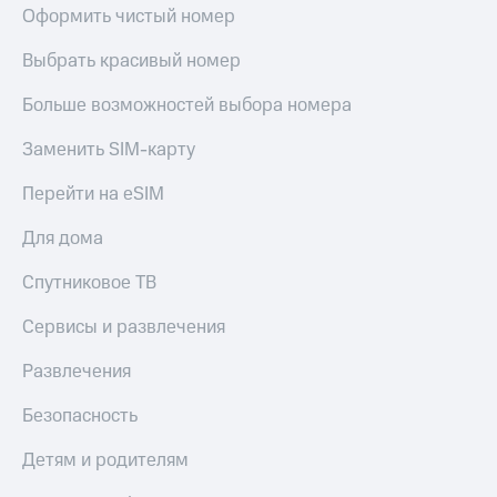
Акции
Финансы
Оформить чистый номер
Условия
Инвестиции
пополнения
Выбрать красивый номер
Получайте
Скидка
доход
Больше возможностей выбора номера
30%
онлайн
на связь
Заменить SIM-карту
Страхование
Тарифы
Перейти на eSIM
Покупка
RED,
полисов
РИИЛ
Для дома
онлайн
и МТС Супер
дешевле
Скидка 30%
Спутниковое ТВ
при оплате
на связь
с карты
Сервисы и развлечения
МТС Деньги
С картой
МТС
Обзоры
Развлечения
Деньги
товаров
Безопасность
МТС
Скидки
Накопления
до 40%
Детям и родителям
на смартфоны
Откладывайте