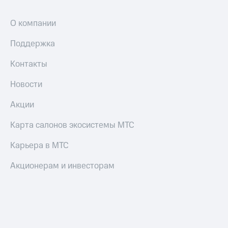
трекеры
Умный
О компании
дом
Поддержка
Планшеты
Контакты
Акции
и
Новости
скидки
Акции
Все
товары
Карта салонов экосистемы МТС
Карьера в МТС
Акционерам и инвесторам