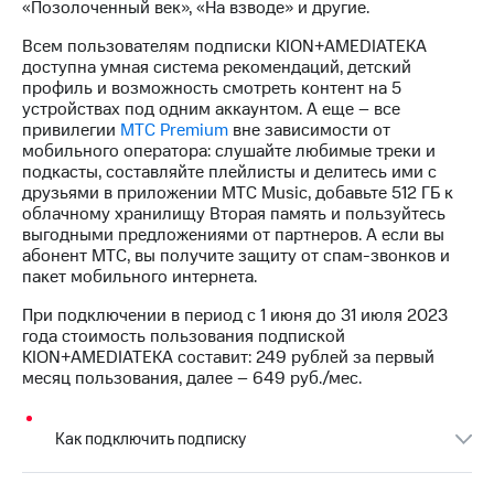
Интернет,
Выбрать
«Позолоченный век», «На взводе» и другие.
ТВ и телефон
красивый
для дома
номер
Всем пользователям подписки KION+AMEDIATEKA
доступна умная система рекомендаций, детский
Заменить
профиль и возможность смотреть контент на 5
Личный
SIM-
устройствах под одним аккаунтом. А еще – все
кабинет
карту
привилегии
МТС Premium
вне зависимости от
спутникового
мобильного оператора: слушайте любимые треки и
ТВ
Перейти
подкасты, составляйте плейлисты и делитесь ими с
Скачать
на
друзьями в приложении МТС Music, добавьте 512 ГБ к
приложение
eSIM
облачному хранилищу Вторая память и пользуйтесь
Мой
выгодными предложениями от партнеров. А если вы
МТС
абонент МТС, вы получите защиту от спам-звонков и
Для дома
МТС
пакет мобильного интернета.
Спутниковое ТВ
Premium
Выберите
При подключении в период с 1 июня до 31 июля 2023
и подключите
Подписка
года стоимость пользования подпиской
ТВ
на гигабайты
KION+AMEDIATEKA составит: 249 рублей за первый
с выгодным
интернета,
месяц пользования, далее – 649 руб./мес.
тарифом
фильмы,
музыка
и многое
Как подключить подписку
Интернет,
другое
ТВ и телефон
для дома