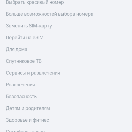
Акции
Выбрать красивый номер
Финансы
Условия
Инвестиции
пополнения
Больше возможностей выбора номера
Получайте
Скидка
доход
Заменить SIM-карту
30%
онлайн
на связь
Перейти на eSIM
Страхование
Тарифы
Для дома
Покупка
RED,
полисов
РИИЛ
Спутниковое ТВ
онлайн
и МТС Супер
дешевле
Сервисы и развлечения
Скидка 30%
при оплате
на связь
с карты
Развлечения
МТС Деньги
С картой
МТС
Безопасность
Обзоры
Деньги
товаров
Детям и родителям
МТС
Скидки
Накопления
Здоровье и фитнес
до 40%
на смартфоны
Откладывайте