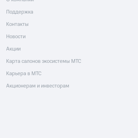
трекеры
Поддержка
Умный
дом
Контакты
Планшеты
Новости
Акции
и
Акции
скидки
Карта салонов экосистемы МТС
Все
товары
Карьера в МТС
Акционерам и инвесторам