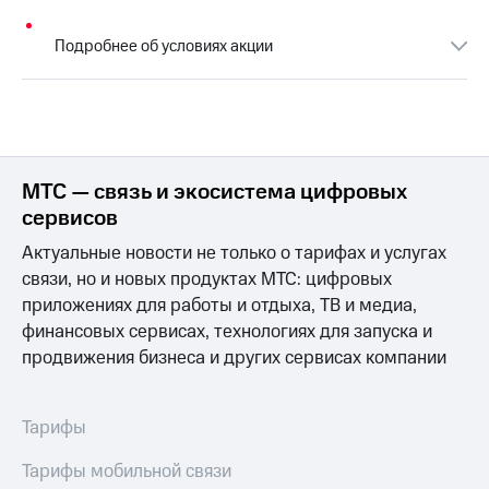
Семейная
группа
Подробнее об условиях акции
Спутниковое
Скидка
ТВ
на тарифы,
общие
Услуги
подписки
и услуги,
Поддержка
доступ
МТС — связь и экосистема цифровых
к геолокации
висы и подписки
сервисов
МТС
Сертификаты
Premium
безопасности
Актуальные новости не только о тарифах и услугах
Подписка
связи, но и новых продуктах МТС: цифровых
Всё
на гигабайты
приложениях для работы и отдыха, ТВ и медиа,
под
интернета,
финансовых сервисах, технологиях для запуска и
рукой
фильмы,
продвижения бизнеса и других сервисах компании
музыка
в Мой МТС
и многое
другое
Посмотрите,
что
Тарифы
Семейная
полезного
группа
есть
Тарифы мобильной связи