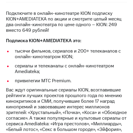
на связь
Подключите в онлайн-кинотеатре KION подписку
Роуминг
Тарифы
KION+AMEDIATEKA по акции и смотрите целый месяц
RED,
два онлайн-кинотеатра по цене одного – KION: 249
Семейная
РИИЛ
вместо 649 рублей!
группа
и МТС
Супер
Подписка KION+AMEDIATEKA это:
Заказать
дешевле
SIM-
при
тысячи фильмов, сериалов и 200+ телеканалов с
карту
оплате
онлайн-кинотеатром KION;
с карты
сериалы и телеканалы с онлайн-кинотеатром
Оформить
МТС
Amediateka;
eSIM
Деньги
привилегии МТС Premium.
SIM-
Спутниковое ТВ
карта
Вас ждут оригинальные сериалы KION, возглавившие
для
Выберите
рейтинги лучших проектов прошлого года по мнению
иностранцев
и подключите
кинокритиков и СМИ, получившие более 17 наград
ТВ
кинопремий и завоевавшие интерес миллионов
Оформить
с выгодным
зрителей: «Хрустальный», «Почка», «Коса» и «Обоюдное
чистый
тарифом
согласие». А также популярные и культовые сериалы от
номер
сервиса Amediateka: «Игра престолов», «Миллиарды»,
«Белый лотос», «Секс в большом городе», «Эйфория»,