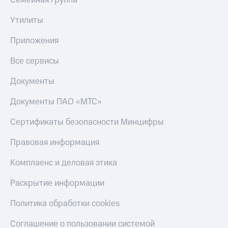
Семейная группа
деньги
при
и получайте
Утилиты
покупке
доход 15%
со связью
Приложения
Платежи
МТС
и
переводы
Все сервисы
Пополнить
Документы
номер
МТС
Документы ПАО «МТС»
Настройки
Сертификаты безопасности Минцифры
автоплатежа
Правовая информация
Пополнить
номер
Комплаенс и деловая этика
другого
оператора
Раскрытие информации
Оплата
Политика обработки cookies
интернета
и
Соглашение о пользовании системой
ТВ