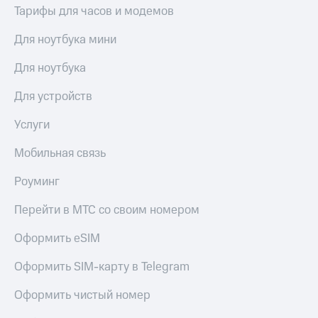
доход
Тарифы для часов и модемов
Приложения
онлайн
от МТС
Для ноутбука мини
Страхование
Акции
Для ноутбука
Покупка
Приложения
полисов
КИОН
Для устройств
онлайн
КИОН
Скидка 30%
Услуги
Музыка
на связь
Мобильная связь
КИОН
С картой
Строки
МТС
Роуминг
Деньги
Live
Перейти в МТС со своим номером
МТС
Накопления
Гудок
Оформить eSIM
Откладывайте
Мой
Оформить SIM-карту в Telegram
деньги
МТС
и получайте
Оформить чистый номер
доход 15%
Все
приложения