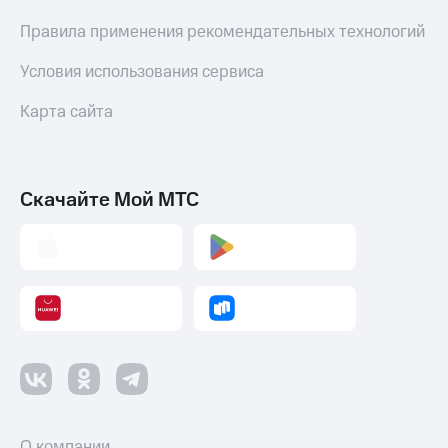
Правила применения рекомендательных технологий
Переводы
с
телефона
Условия использования сервиса
на карту
Карта сайта
МТС Pay
Оплата
по QR-
Скачайте Мой МТС
коду
за границей
тернет-магазин
Смартфоны
Наушники
и
колонки
Умные
часы
и
О компании