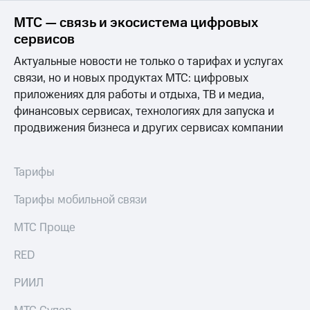
Семейная
группа
МТС — связь и экосистема цифровых
Спутниковое
сервисов
Скидка
ТВ
на тарифы,
Актуальные новости не только о тарифах и услугах
общие
Услуги
связи, но и новых продуктах МТС: цифровых
подписки
приложениях для работы и отдыха, ТВ и медиа,
и услуги,
Поддержка
доступ
финансовых сервисах, технологиях для запуска и
к геолокации
висы и подписки
продвижения бизнеса и других сервисах компании
МТС
Сертификаты
Premium
безопасности
Тарифы
Подписка
Всё
на гигабайты
Тарифы мобильной связи
под
интернета,
рукой
фильмы,
МТС Проще
музыка
в Мой МТС
и многое
RED
другое
Посмотрите,
что
Семейная
РИИЛ
полезного
группа
есть