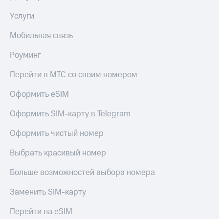
доход
Приложения
онлайн
Услуги
от МТС
Страхование
Мобильная связь
Акции
Покупка
Роуминг
Приложения
полисов
КИОН
онлайн
Перейти в МТС со своим номером
КИОН
Скидка 30%
Музыка
на связь
Оформить eSIM
КИОН
С картой
Оформить SIM-карту в Telegram
Строки
МТС
Деньги
Оформить чистый номер
Live
МТС
Выбрать красивый номер
Накопления
Гудок
Больше возможностей выбора номера
Откладывайте
Мой
деньги
МТС
Заменить SIM-карту
и получайте
доход 15%
Все
Перейти на eSIM
приложения