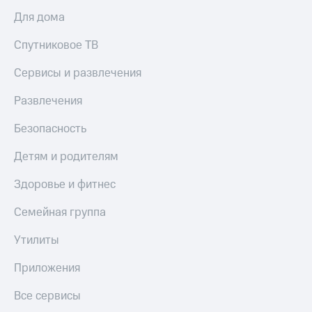
Акции
Финансы
Условия
Для дома
Инвестиции
пополнения
Спутниковое ТВ
Получайте
Скидка
доход
30%
онлайн
Сервисы и развлечения
на связь
Страхование
Развлечения
Тарифы
Покупка
RED,
Безопасность
полисов
РИИЛ
онлайн
и МТС Супер
Детям и родителям
дешевле
Скидка 30%
при оплате
Здоровье и фитнес
на связь
с карты
МТС Деньги
Семейная группа
С картой
МТС
Обзоры
Утилиты
Деньги
товаров
МТС
Приложения
Скидки
Накопления
до 40%
Все сервисы
на смартфоны
Откладывайте