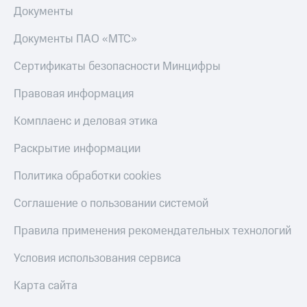
деньги
Документы
при
и получайте
покупке
доход 15%
Документы ПАО «МТС»
со связью
Платежи
МТС
Сертификаты безопасности Минцифры
и
переводы
Правовая информация
Пополнить
номер
Комплаенс и деловая этика
МТС
Раскрытие информации
Настройки
автоплатежа
Политика обработки cookies
Пополнить
Соглашение о пользовании системой
номер
другого
Правила применения рекомендательных технологий
оператора
Условия использования сервиса
Оплата
интернета
Карта сайта
и
ТВ