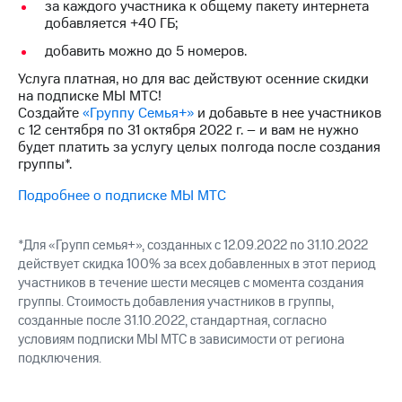
Интернет,
Выбрать
за каждого участника к общему пакету интернета
ТВ и телефон
красивый
добавляется +40 ГБ;
для дома
номер
добавить можно до 5 номеров.
Заменить
Услуга платная, но для вас действуют осенние скидки
Личный
SIM-
на подписке МЫ МТС!
кабинет
карту
Создайте
«Группу Семья+»
и добавьте в нее участников
спутникового
с 12 сентября по 31 октября 2022 г. – и вам не нужно
ТВ
Перейти
будет платить за услугу целых полгода после создания
Скачать
на
группы*.
приложение
eSIM
Мой
Подробнее о подписке МЫ МТС
МТС
Для дома
МТС
Спутниковое ТВ
Premium
Выберите
*Для «Групп семья+», созданных с 12.09.2022 по 31.10.2022
и подключите
действует скидка 100% за всех добавленных в этот период
Подписка
ТВ
участников в течение шести месяцев с момента создания
на гигабайты
с выгодным
группы. Стоимость добавления участников в группы,
интернета,
тарифом
созданные после 31.10.2022, стандартная, согласно
фильмы,
условиям подписки МЫ МТС в зависимости от региона
музыка
и многое
подключения.
Интернет,
другое
ТВ и телефон
для дома