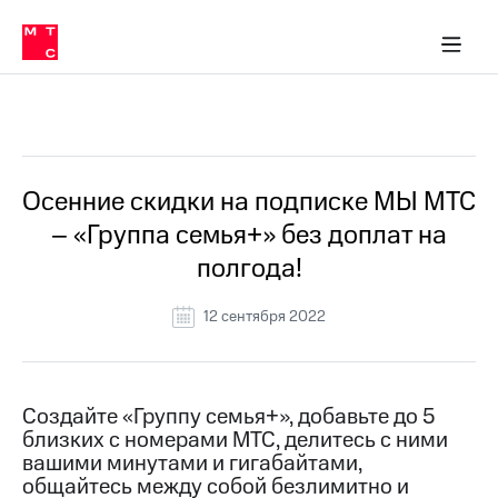
Перенести
ка 30% на связь
обильная связь
Сервисы и подписки
Интернет-магазин
Для дома
Скидка 30% на связь
Личные кабинеты
Финансы
Приложения
номер
ичные кабинеты
в МТС
Мобильная
связь
Все Новости
Тарифы
Интернет
и
ТВ
Услуги
Осенние скидки на подписке МЫ МТС
Спутниковое
– «Группа семья+» без доплат на
ТВ
Роуминг
полгода!
МТС
Деньги
12 сентября 2022
Личный
кабинет
Мобильная связь
Скачать
Перенести
приложение
номер
Мой
в МТС
Создайте «Группу семья+», добавьте до 5
МТС
близких с номерами МТС, делитесь с ними
Акции
Тарифы
вашими минутами и гигабайтами,
общайтесь между собой безлимитно и
Скидка 30%
Услуги