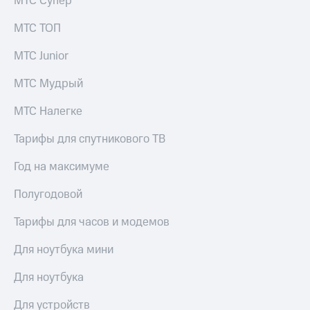
в нашем
МТС Супер
Скидка
приложении
на тарифы,
МТС ТОП
общие
КИОН
подписки
МТС Junior
и услуги,
КИОН
доступ
Музыка
МТС Мудрый
к геолокации
КИОН
МТС Налегке
Кино,
Строки
музыка,
книги
Тарифы для спутникового ТВ
Live
и не
только
Год на максимуме
Гудок
Безопасность
Полугодовой
Мой
МТС
Финансы
Тарифы для часов и модемов
Все
Детям
Для ноутбука мини
приложения
и родителям
Инвестиции
Для ноутбука
Здоровье
и фитнес
Получайте
Для устройств