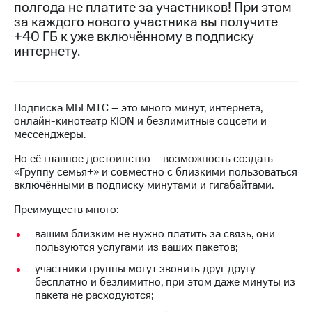
полгода не платите за участников! При этом
на связь
за каждого нового участника вы получите
+40 ГБ к уже включённому в подписку
Роуминг
Тарифы
интернету.
RED,
Семейная
РИИЛ
группа
и МТС
Супер
Заказать
дешевле
Подписка МЫ МТС – это много минут, интернета,
SIM-
при
онлайн-кинотеатр KION и безлимитные соцсети и
карту
оплате
мессенджеры.
с карты
Оформить
МТС
Но её главное достоинство – возможность создать
eSIM
Деньги
«Группу семья+» и совместно с близкими пользоваться
включёнными в подписку минутами и гигабайтами.
SIM-
Спутниковое ТВ
карта
Преимуществ много:
для
Выберите
вашим близким не нужно платить за связь, они
иностранцев
и подключите
пользуются услугами из ваших пакетов;
ТВ
Оформить
с выгодным
участники группы могут звонить друг другу
чистый
тарифом
бесплатно и безлимитно, при этом даже минуты из
номер
пакета не расходуются;