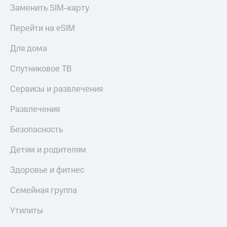
доход
Заменить SIM-карту
Приложения
онлайн
от МТС
Перейти на eSIM
Страхование
Акции
Для дома
Покупка
Приложения
полисов
КИОН
Спутниковое ТВ
онлайн
КИОН
Скидка 30%
Сервисы и развлечения
Музыка
на связь
Развлечения
КИОН
С картой
Строки
МТС
Безопасность
Деньги
Live
Детям и родителям
МТС
Накопления
Гудок
Здоровье и фитнес
Откладывайте
Мой
Семейная группа
деньги
МТС
и получайте
Утилиты
доход 15%
Все
приложения