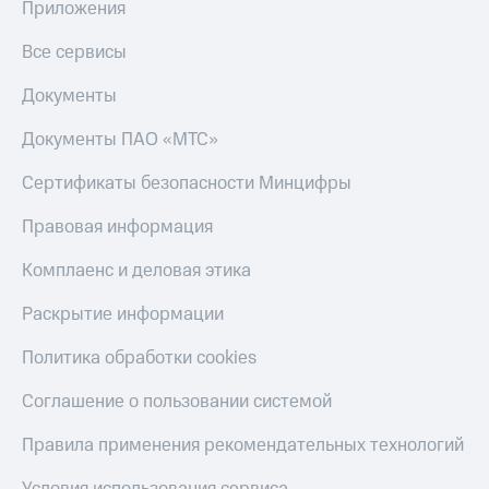
Акции
Приложения
Финансы
Условия
Инвестиции
пополнения
Все сервисы
Получайте
Скидка
доход
Документы
30%
онлайн
на связь
Документы ПАО «МТС»
Страхование
Тарифы
Сертификаты безопасности Минцифры
Покупка
RED,
полисов
РИИЛ
Правовая информация
онлайн
и МТС Супер
дешевле
Комплаенс и деловая этика
Скидка 30%
при оплате
на связь
с карты
Раскрытие информации
МТС Деньги
С картой
МТС
Политика обработки cookies
Обзоры
Деньги
товаров
Соглашение о пользовании системой
МТС
Скидки
Накопления
Правила применения рекомендательных технологий
до 40%
на смартфоны
Откладывайте