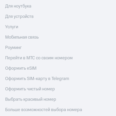
в нашем
Скидка
приложении
Для ноутбука
на тарифы,
общие
КИОН
Для устройств
подписки
и услуги,
КИОН
Услуги
доступ
Музыка
к геолокации
Мобильная связь
КИОН
Кино,
Строки
музыка,
Роуминг
книги
Live
и не
Перейти в МТС со своим номером
только
Гудок
Оформить eSIM
Безопасность
Мой
Оформить SIM-карту в Telegram
МТС
Финансы
Все
Оформить чистый номер
Детям
приложения
и родителям
Выбрать красивый номер
Инвестиции
Здоровье
Больше возможностей выбора номера
и фитнес
Получайте