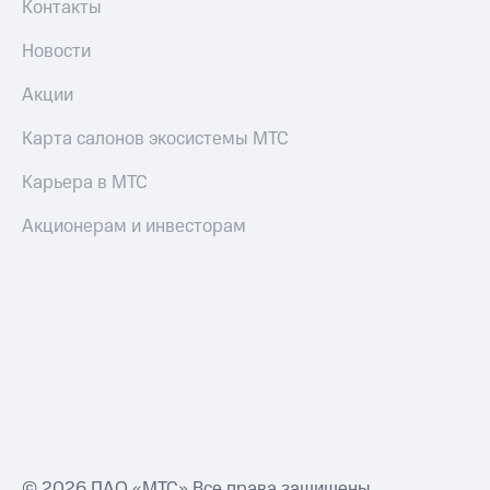
Контакты
Переводы
Новости
с
телефона
Акции
на карту
Карта салонов экосистемы МТС
МТС Pay
Оплата
Карьера в МТС
по QR-
коду
Акционерам и инвесторам
за границей
тернет-магазин
Смартфоны
Наушники
и
колонки
Умные
часы
и
© 2026 ПАО «МТС» Все права защищены