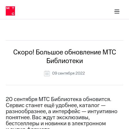
Перенести
ка 30% на связь
обильная связь
Сервисы и подписки
Интернет-магазин
Для дома
Скидка 30% на связь
Личные кабинеты
Финансы
Приложения
номер
ичные кабинеты
в МТС
Мобильная
связь
Все Новости
Тарифы
Интернет
и
ТВ
Услуги
Скоро! Большое обновление МТС
Спутниковое
Библиотеки
ТВ
Роуминг
МТС
09 сентября 2022
Деньги
Личный
кабинет
Мобильная связь
Скачать
Перенести
20 сентября МТС Библиотека обновится.
приложение
номер
Сервис станет ещё удобнее, каталог —
Мой
в МТС
МТС
разнообразнее, а интерфейс — интуитивно
Акции
понятнее. Вас ждут эксклюзивы,
Тарифы
бестселлеры и новинки в электронном
Скидка 30%
Услуги