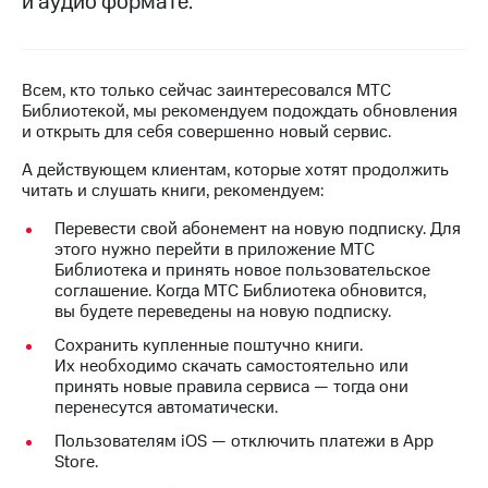
и аудио формате.
на связь
Роуминг
Тарифы
RED,
Всем, кто только сейчас заинтересовался МТС
Семейная
РИИЛ
Библиотекой, мы рекомендуем подождать обновления
группа
и МТС
и открыть для себя совершенно новый сервис.
Супер
Заказать
дешевле
А действующем клиентам, которые хотят продолжить
SIM-
при
читать и слушать книги, рекомендуем:
карту
оплате
с карты
Перевести свой абонемент на новую подписку. Для
Оформить
МТС
этого нужно перейти в приложение МТС
eSIM
Деньги
Библиотека и принять новое пользовательское
соглашение. Когда МТС Библиотека обновится,
SIM-
Спутниковое ТВ
вы будете переведены на новую подписку.
карта
Сохранить купленные поштучно книги.
для
Выберите
Их необходимо скачать самостоятельно или
иностранцев
и подключите
принять новые правила сервиса — тогда они
ТВ
перенесутся автоматически.
Оформить
с выгодным
чистый
тарифом
Пользователям iOS — отключить платежи в App
номер
Store.