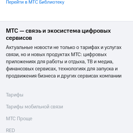
Интернет,
Выбрать
Перейти в МТС Библиотеку
ТВ и телефон
красивый
для дома
номер
Заменить
Личный
SIM-
МТС — связь и экосистема цифровых
кабинет
карту
сервисов
спутникового
ТВ
Перейти
Актуальные новости не только о тарифах и услугах
Скачать
на
связи, но и новых продуктах МТС: цифровых
приложение
eSIM
приложениях для работы и отдыха, ТВ и медиа,
Мой
МТС
финансовых сервисах, технологиях для запуска и
Для дома
МТС
Спутниковое ТВ
продвижения бизнеса и других сервисах компании
Premium
Выберите
и подключите
Подписка
ТВ
Тарифы
на гигабайты
с выгодным
интернета,
тарифом
Тарифы мобильной связи
фильмы,
музыка
и многое
МТС Проще
Интернет,
другое
ТВ и телефон
для дома
RED