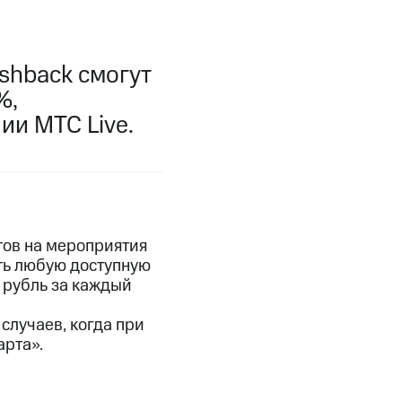
фитнес
Приложения от МТС
shback смогут
Приложения
%,
Финансы
ии МТС Live.
тов на мероприятия
ать любую доступную
 рубль за каждый
случаев, когда при
арта».
угого оператора
Оплата
Интернет-магазин