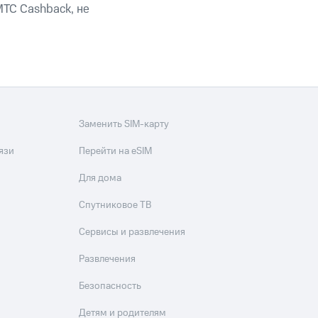
скидки
Все товары
ТС Cashback, не
Заменить SIM-карту
язи
Перейти на eSIM
Для дома
Спутниковое ТВ
Сервисы и развлечения
Развлечения
Безопасность
Детям и родителям