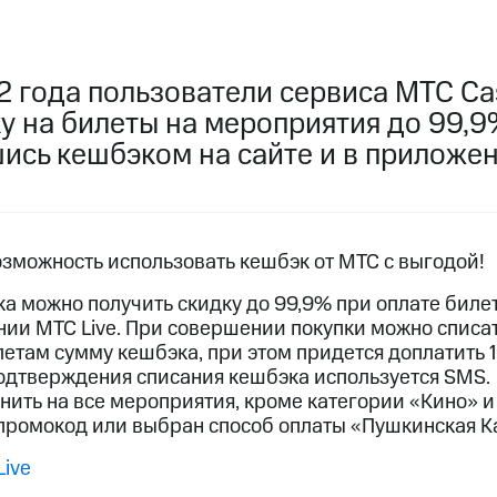
услуги, доступ к геолокации
услуги, доступ к геолокации
пасность
Финансы
Детям и родителям
Здоровье и 
2 года пользователи сервиса МТС Ca
у на билеты на мероприятия до 99,9
ive
Гудок
Мой МТС
Все приложения
ись кешбэком на сайте и в приложен
 в нашем приложении
ive
Гудок
Мой МТС
Все приложения
Инвестиции
озможность использовать кешбэк от МТС с выгодой!
ка можно получить скидку до 99,9% при оплате биле
ении МТС Live. При совершении покупки можно спис
етам сумму кешбэка, при этом придется доплатить 1
подтверждения списания кешбэка используется SMS.
ход 15%
ть на все мероприятия, кроме категории «Кино» и 
 промокод или выбран способ оплаты «Пушкинская К
ер МТС
Настройки автоплатежа
Пополнить номер др
ход 15%
 на карту
МТС Pay
Оплата по QR-коду за границей
Live