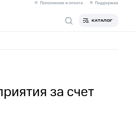
Пополнение и оплата
Поддержка
Скидка 30% на связь
Личные кабинеты
КАТАЛОГ
Мобильная связь
IM-карта для иностранцев
M
Для дома
риятия за счет
Сервисы и подписки