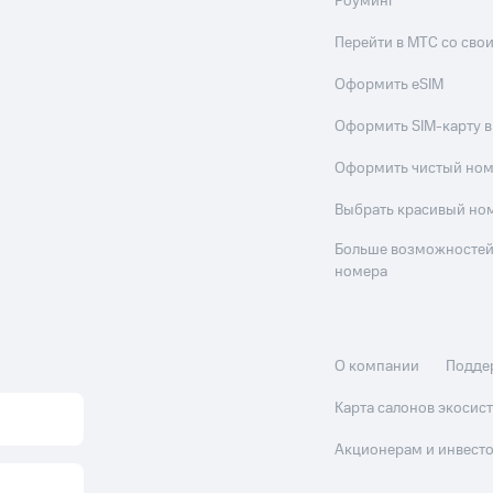
Роуминг
Перейти в МТС со св
Оформить eSIM
Оформить SIM-карту в
Оформить чистый но
Выбрать красивый но
Больше возможностей
номера
О компании
Подде
Карта салонов экоси
Акционерам и инвест