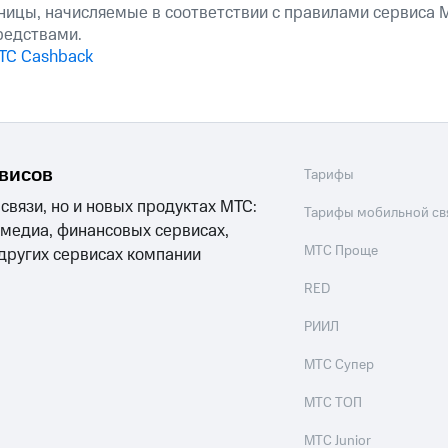
ые часы и трекеры
Умный дом
Планшеты
Акции и 
ницы, начисляемые в соответствии с правилами сервиса М
редствами.
ТС Cashback
ле при оплате с карты МТС Деньги
рвисов
Тарифы
 связи, но и новых продуктах МТС:
Тарифы мобильной св
 медиа, финансовых сервисах,
МТС Проще
 других сервисах компании
RED
РИИЛ
МТС Супер
МТС ТОП
МТС Junior