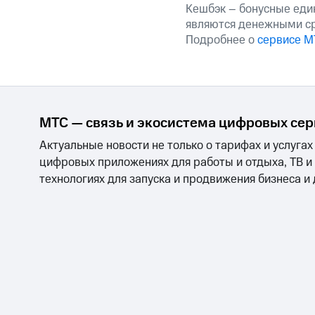
Смартфоны
Наушники и колонки
Умн
Кешбэк – бонусные еди
Скидка 30% на связь
являются денежными с
Подробнее о
сервисе М
Тарифы RED, РИИЛ и МТС Супер дешев
Обзоры товаров
Скидки до 40%
МТС — связь и экосистема цифровых се
на смартфоны
Актуальные новости не только о тарифах и услугах
при покупке со связью МТС
цифровых приложениях для работы и отдыха, ТВ и
технологиях для запуска и продвижения бизнеса и