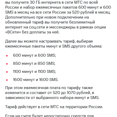
вы получите 30 ГБ интернета в сети МТС по всей
на связь
России и набор ежемесячных пакетов 600 минут и 600
SMS в месяц на все сети России за 520 рублей в месяц.
Роуминг
Тарифы
Дополнительно при новом подключении на
RED,
обновленный тариф вы получите безлимитный
Семейная
РИИЛ
интернет на соц.сети и мессенджеры в рамках опции
группа
и МТС
«ВСети» без доплаты за неё.
Супер
Заказать
дешевле
Далее вы можете настраивать тариф, выбирая
SIM-
при
ежемесячные пакеты минут и SMS другого объема:
карту
оплате
с карты
600 минут и 600 SMS;
Оформить
МТС
eSIM
850 минут и 850 SMS;
Деньги
1100 минут и 1100 SMS;
SIM-
Спутниковое ТВ
карта
1600 минут и 1600 SMS.
для
Выберите
При этом ежемесячная плата по тарифу также
иностранцев
и подключите
изменится и составит от 520 до 1070 рублей, в
ТВ
зависимости от выбранного набора минут и SMS.
Оформить
с выгодным
чистый
тарифом
Тариф действует в сети МТС на территории России.
номер
Если на счете будет недостаточно средств для