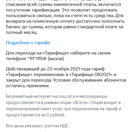
Интернет,
Выбрать
списания всей суммы ежемесячной платы, включится
ТВ и телефон
красивый
посуточная тарификация. Это позволит продолжать
для дома
номер
пользоваться связью, пока на счете есть средства. Для
возврата на помесячную оплату достаточно пополнить
Заменить
баланс до суммы, которая равна стандартной плате за
Личный
SIM-
полный месяц.
кабинет
карту
спутникового
Подробнее о тарифе
ТВ
Перейти
Скачать
на
Для перехода на «Тарифище» наберите на своем
приложение
eSIM
телефоне *111*1115# (вызов).
Мой
МТС
Для дома
Действовавший до 23 ноября 2021 года тариф
МТС
Спутниковое ТВ
«Тарифище» переименован в «Тарифище 082021» и
Premium
Выберите
закрыт для перехода. Условия обслуживания абонентов
и подключите
остались прежними.
Подписка
ТВ
на гигабайты
с выгодным
Безлимитный интернет на соц.сети и мессенджеры
интернета,
тарифом
предоставляется в рамках опции «ВСети». Опция входит в
фильмы,
первоначальный пакет услуг при подключении на тариф и
музыка
предоставляется за 0 рублей.
и многое
Интернет,
другое
ТВ и телефон
Все цены указаны с учетом НДС.
для дома