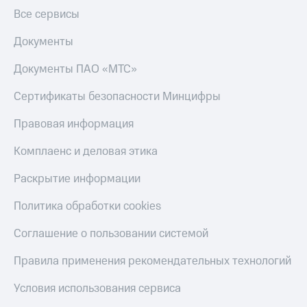
деньги
Все сервисы
при
и получайте
покупке
доход 15%
Документы
со связью
Платежи
МТС
и
Документы ПАО «МТС»
переводы
Сертификаты безопасности Минцифры
Пополнить
номер
Правовая информация
МТС
Комплаенс и деловая этика
Настройки
автоплатежа
Раскрытие информации
Пополнить
Политика обработки cookies
номер
другого
Соглашение о пользовании системой
оператора
Правила применения рекомендательных технологий
Оплата
интернета
Условия использования сервиса
и
ТВ