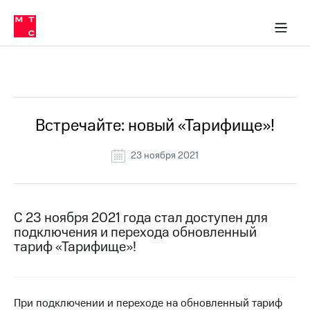
Перенести
ка 30% на связь
обильная связь
Сервисы и подписки
Интернет-магазин
Для дома
Скидка 30% на связь
Личные кабинеты
Финансы
Приложения
номер
ичные кабинеты
в МТС
Мобильная
связь
Все Новости
Тарифы
Интернет
и
ТВ
Услуги
Встречайте: новый «Тарифище»!
Спутниковое
ТВ
23 ноября 2021
Роуминг
МТС
Деньги
Личный
кабинет
Мобильная связь
С 23 ноября 2021 года стал доступен для
Скачать
Перенести
подключения и перехода обновленный
приложение
номер
тариф «Тарифище»!
Мой
в МТС
МТС
Акции
Тарифы
При подключении и переходе на обновленный тариф
Скидка 30%
Услуги