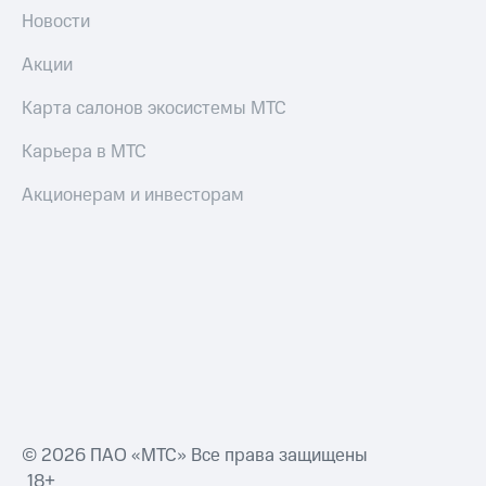
трекеры
Новости
Умный
Акции
дом
Планшеты
Карта салонов экосистемы МТС
Акции
Карьера в МТС
и
скидки
Акционерам и инвесторам
Все
товары
© 2026 ПАО «МТС» Все права защищены
18+