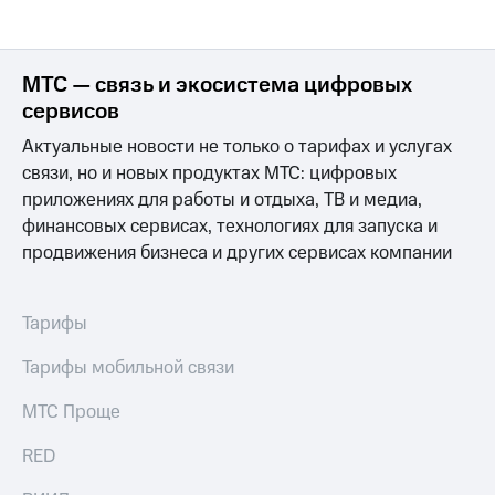
Семейная
группа
Спутниковое
Скидка
ТВ
МТС — связь и экосистема цифровых
на тарифы,
сервисов
общие
Услуги
подписки
Актуальные новости не только о тарифах и услугах
и услуги,
Поддержка
связи, но и новых продуктах МТС: цифровых
доступ
к геолокации
висы и подписки
приложениях для работы и отдыха, ТВ и медиа,
МТС
финансовых сервисах, технологиях для запуска и
Сертификаты
Premium
продвижения бизнеса и других сервисах компании
безопасности
Подписка
Всё
на гигабайты
под
Тарифы
интернета,
рукой
фильмы,
музыка
в Мой МТС
Тарифы мобильной связи
и многое
другое
Посмотрите,
МТС Проще
что
Семейная
полезного
RED
группа
есть