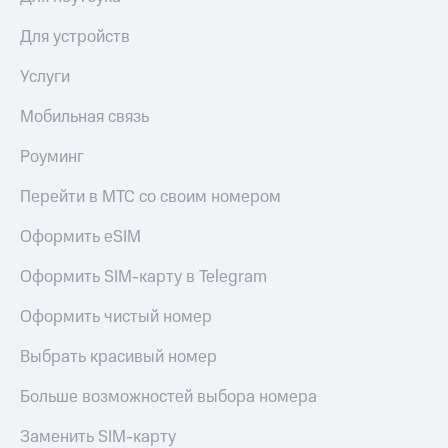
доход
Приложения
онлайн
Для устройств
от МТС
Страхование
Акции
Услуги
Покупка
Приложения
Мобильная связь
полисов
КИОН
онлайн
Роуминг
КИОН
Скидка 30%
Музыка
на связь
Перейти в МТС со своим номером
КИОН
С картой
Оформить eSIM
Строки
МТС
Деньги
Оформить SIM-карту в Telegram
Live
МТС
Оформить чистый номер
Накопления
Гудок
Выбрать красивый номер
Откладывайте
Мой
деньги
МТС
Больше возможностей выбора номера
и получайте
доход 15%
Все
Заменить SIM-карту
приложения