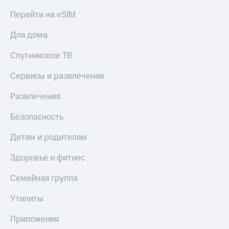
Акции
Финансы
Условия
Инвестиции
Перейти на eSIM
пополнения
Получайте
Для дома
Скидка
доход
30%
онлайн
Спутниковое ТВ
на связь
Страхование
Сервисы и развлечения
Тарифы
Покупка
RED,
Развлечения
полисов
РИИЛ
онлайн
и МТС Супер
Безопасность
дешевле
Скидка 30%
при оплате
Детям и родителям
на связь
с карты
МТС Деньги
С картой
Здоровье и фитнес
МТС
Обзоры
Деньги
Семейная группа
товаров
МТС
Утилиты
Скидки
Накопления
до 40%
Приложения
на смартфоны
Откладывайте