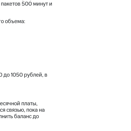
скидки
Все товары
 пакетов 500 минут и
го объема:
 до 1050 рублей, в
есячной платы,
я связью, пока на
лнить баланс до