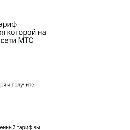
фитнес
Приложения от МТС
тариф
Приложения
я которой на
Финансы
 сети МТС
ря и получите:
угого оператора
Оплата
Интернет-магазин
ленный тариф вы