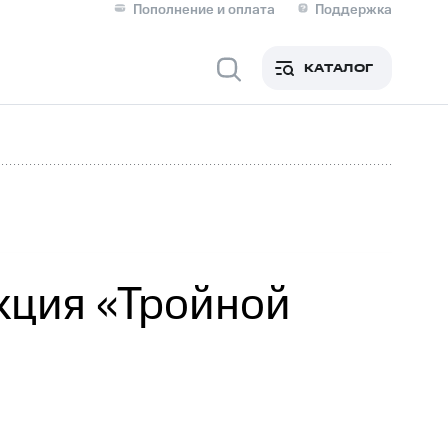
Пополнение и оплата
Поддержка
Скидка 30% на связь
Личные кабинеты
КАТАЛОГ
Мобильная связь
IM-карта для иностранцев
M
Для дома
кция «Тройной
Сервисы и подписки