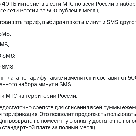
ые часы и трекеры
Умный дом
Планшеты
Акции и 
40 ГБ интернета в сети МТС по всей России и набор
се сети России за 500 рублей в месяц.
ле при оплате с карты МТС Деньги
траивать тариф, выбирая пакеты минут и SMS друго
SMS;
SMS;
0 SMS;
0 SMS.
 плата по тарифу также изменится и составит от 500
анного набора минут и SMS.
ти МТС на территории России.
недостаточно средств для списания всей суммы ежем
 тарификация. Это позволит продолжать пользоватьс
 Для возврата на помесячную оплату достаточно попо
 стандартной плате за полный месяц.