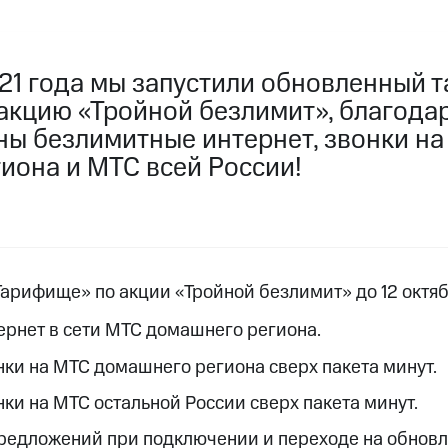
услуги, доступ к геолокации
услуги, доступ к геолокации
пасность
Финансы
Детям и родителям
Здоровье и 
021 года мы запустили обновленный 
акцию «Тройной безлимит», благодар
ive
Гудок
Мой МТС
Все приложения
ны безлимитные интернет, звонки на
 в нашем приложении
иона и МТС всей России!
ive
Гудок
Мой МТС
Все приложения
Инвестиции
арифище» по акции «Тройной безлимит» до 12 октяб
рнет в сети МТС домашнего региона.
ход 15%
ки на МТС домашнего региона сверх пакета минут.
ер МТС
Настройки автоплатежа
Пополнить номер др
ход 15%
ки на МТС остальной России сверх пакета минут.
 на карту
МТС Pay
Оплата по QR-коду за границей
редложений при подключении и переходе на обнов