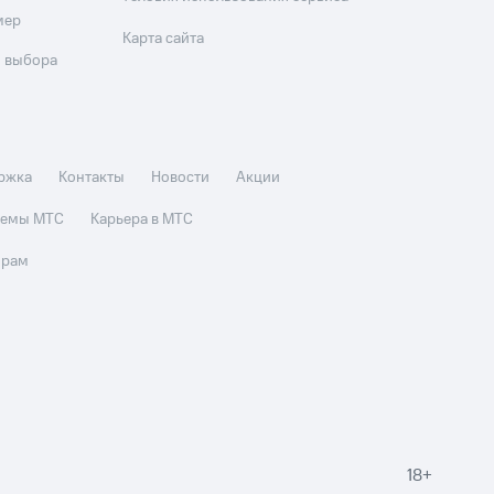
мер
Карта сайта
 выбора
ржка
Контакты
Новости
Акции
стемы МТС
Карьера в МТС
орам
18+