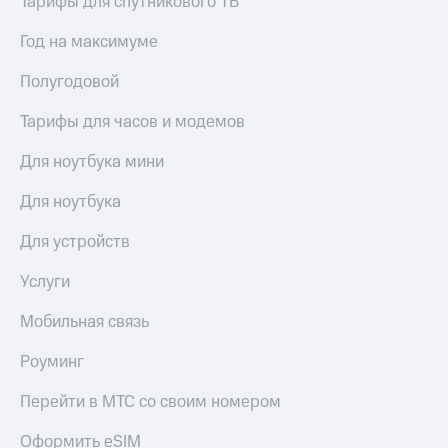
в нашем
Тарифы для спутникового ТВ
Скидка
приложении
на тарифы,
Год на максимуме
общие
КИОН
подписки
Полугодовой
и услуги,
КИОН
доступ
Музыка
Тарифы для часов и модемов
к геолокации
КИОН
Для ноутбука мини
Кино,
Строки
музыка,
книги
Для ноутбука
Live
и не
только
Для устройств
Гудок
Безопасность
Услуги
Мой
МТС
Финансы
Мобильная связь
Все
Детям
приложения
Роуминг
и родителям
Инвестиции
Перейти в МТС со своим номером
Здоровье
и фитнес
Получайте
Оформить eSIM