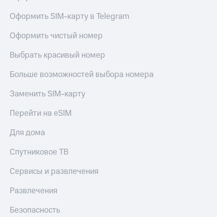
доход
Приложения
онлайн
Оформить SIM-карту в Telegram
от МТС
Страхование
Оформить чистый номер
Акции
Покупка
Выбрать красивый номер
Приложения
полисов
КИОН
онлайн
Больше возможностей выбора номера
КИОН
Скидка 30%
Музыка
на связь
Заменить SIM-карту
КИОН
С картой
Перейти на eSIM
Строки
МТС
Деньги
Для дома
Live
МТС
Спутниковое ТВ
Накопления
Гудок
Сервисы и развлечения
Откладывайте
Мой
деньги
МТС
Развлечения
и получайте
доход 15%
Все
Безопасность
приложения