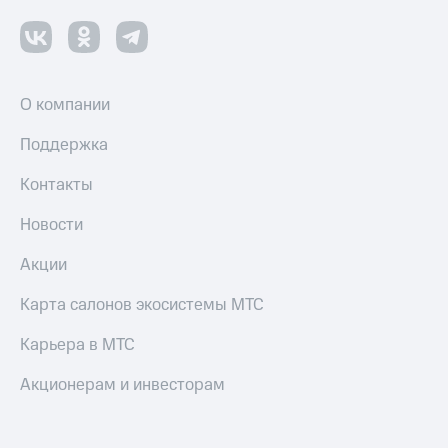
Переводы
с
телефона
на карту
О компании
МТС Pay
Поддержка
Оплата
по QR-
Контакты
коду
за границей
Новости
тернет-магазин
Акции
Смартфоны
Карта салонов экосистемы МТС
Наушники
и
Карьера в МТС
колонки
Акционерам и инвесторам
Умные
часы
и