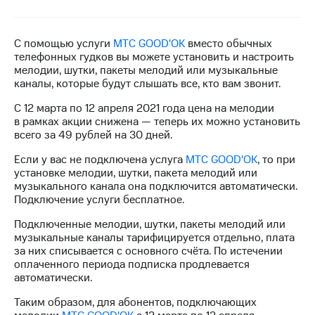
на связь
Роуминг
Тарифы
С помощью услуги
МТС GOOD'OK
вместо обычных
RED,
телефонных гудков вы можете установить и настроить
Семейная
РИИЛ
мелодии, шутки, пакеты мелодий или музыкальные
группа
и МТС
каналы, которые будут слышать все, кто вам звонит.
Супер
Заказать
дешевле
С 12 марта по 12 апреля 2021 года цена на мелодии
SIM-
при
в рамках акции снижена — теперь их можно установить
карту
оплате
всего за 49 рублей на 30 дней.
с карты
Оформить
МТС
Если у вас не подключена услуга
МТС GOOD'OK
, то при
eSIM
Деньги
установке мелодии, шутки, пакета мелодий или
музыкального канала она подключится автоматически.
SIM-
Спутниковое ТВ
Подключение услуги бесплатное.
карта
для
Подключенные мелодии, шутки, пакеты мелодий или
Выберите
иностранцев
музыкальные каналы тарифицируется отдельно, плата
и подключите
за них списывается с основного счёта. По истечении
ТВ
Оформить
оплаченного периода подписка продлевается
с выгодным
чистый
автоматически.
тарифом
номер
Таким образом, для абонентов, подключающих