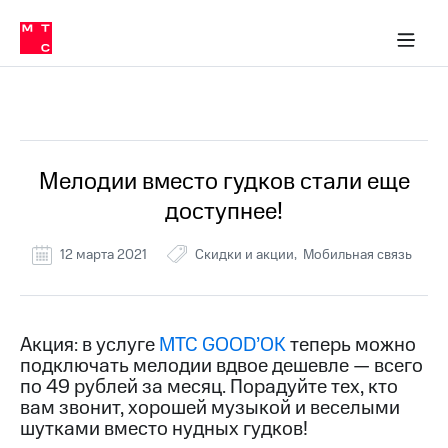
Перенести
ка 30% на связь
обильная связь
Сервисы и подписки
Интернет-магазин
Для дома
Скидка 30% на связь
Личные кабинеты
Финансы
Приложения
номер
ичные кабинеты
в МТС
Мобильная
связь
Все Новости
Тарифы
Интернет
и
ТВ
Услуги
Мелодии вместо гудков стали еще
Спутниковое
доступнее!
ТВ
Роуминг
МТС
12 марта 2021
Скидки и акции
Мобильная связь
Деньги
Личный
кабинет
Мобильная связь
Скачать
Перенести
Акция: в услуге
МТС GOOD’OK
теперь можно
приложение
номер
подключать мелодии вдвое дешевле — всего
Мой
в МТС
МТС
по 49 рублей за месяц. Порадуйте тех, кто
Акции
вам звонит, хорошей музыкой и веселыми
Тарифы
шутками вместо нудных гудков!
Скидка 30%
Услуги