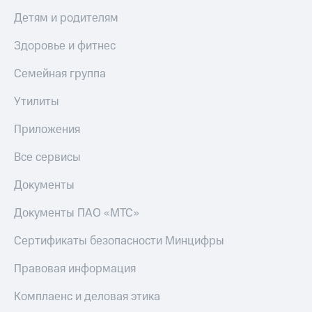
Акции
Финансы
Условия
Детям и родителям
Инвестиции
пополнения
Здоровье и фитнес
Получайте
Скидка
доход
30%
онлайн
Семейная группа
на связь
Страхование
Утилиты
Тарифы
Покупка
RED,
Приложения
полисов
РИИЛ
онлайн
и МТС Супер
Все сервисы
дешевле
Скидка 30%
при оплате
Документы
на связь
с карты
МТС Деньги
Документы ПАО «МТС»
С картой
МТС
Обзоры
Деньги
Сертификаты безопасности Минцифры
товаров
МТС
Правовая информация
Скидки
Накопления
до 40%
Комплаенс и деловая этика
на смартфоны
Откладывайте