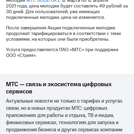
мелодии
МТС GOOD'OK
с 12 марта по 12 апреля
Интернет,
Выбрать
2021 года, цена мелодии будет составлять 49 рублей за
ТВ и телефон
красивый
30 дней. Для пользователей, уже имеющих
для дома
номер
подключенные мелодии, цена не изменяется.
Заменить
После завершения Акции подключенные мелодии
Личный
SIM-
продолжат тарифицироваться в соответствии с теми
кабинет
карту
условиями, на которых они были приобретены.
спутникового
ТВ
Перейти
Услуга предоставляется ПАО «МТС» при поддержке
Скачать
на
ООО «Стрим».
приложение
eSIM
Мой
МТС
Для дома
МТС
Спутниковое ТВ
Premium
Выберите
МТС — связь и экосистема цифровых
и подключите
сервисов
Подписка
ТВ
на гигабайты
с выгодным
Актуальные новости не только о тарифах и услугах
интернета,
тарифом
фильмы,
связи, но и новых продуктах МТС: цифровых
музыка
приложениях для работы и отдыха, ТВ и медиа,
и многое
Интернет,
финансовых сервисах, технологиях для запуска и
другое
ТВ и телефон
продвижения бизнеса и других сервисах компании
для дома