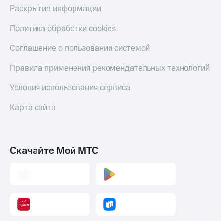
деньги
Раскрытие информации
при
и получайте
покупке
доход 15%
Политика обработки cookies
со связью
Платежи
МТС
Соглашение о пользовании системой
и
переводы
Правила применения рекомендательных технологий
Пополнить
номер
Условия использования сервиса
МТС
Карта сайта
Настройки
автоплатежа
Пополнить
Скачайте Мой МТС
номер
другого
оператора
Оплата
интернета
и
ТВ