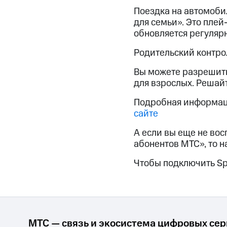
Смартфоны
Наушники и колонки
Умн
Поездка на автомоби
Скидка 30% на связь
для семьи». Это плей
обновляется регулярн
Тарифы RED, РИИЛ и МТС Супер дешев
Родительский контро
Обзоры товаров
Вы можете разрешить
Скидки до 40%
для взрослых. Решай
на смартфоны
Подробная информация
сайте
при покупке со связью МТС
А если вы еще не вос
абонентов МТС», то н
Чтобы подключить Sp
МТС — связь и экосистема цифровых се