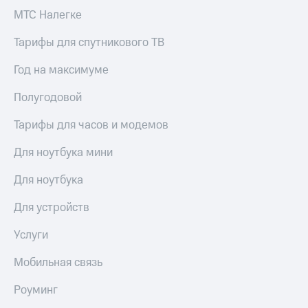
Получайте
доход
МТС Налегке
Тарифы
онлайн
RED,
Страхование
Тарифы для спутникового ТВ
РИИЛ
и МТС Супер
Покупка
Год на максимуме
дешевле
полисов
при оплате
онлайн
Полугодовой
с карты
Скидка 30%
МТС Деньги
на связь
Тарифы для часов и модемов
Обзоры
С картой
Для ноутбука мини
товаров
МТС
Деньги
Для ноутбука
Скидки
МТС
до 40%
Накопления
Для устройств
на смартфоны
Откладывайте
Услуги
деньги
при
и получайте
покупке
Мобильная связь
доход 15%
со связью
Платежи
МТС
и
Роуминг
переводы