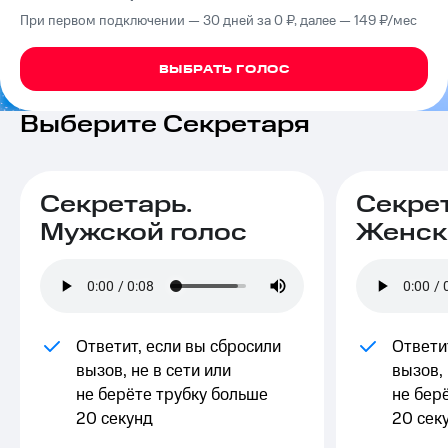
на связь
При первом подключении — 30 дней за 0 ₽, далее — 149 ₽⁠/⁠мес
Роуминг
Тарифы
ВЫБРАТЬ ГОЛОС
RED,
Семейная
РИИЛ
группа
и МТС
Выберите Секретаря
Супер
Заказать
дешевле
SIM-
при
карту
оплате
Секретарь.
Секрет
с карты
Оформить
МТС
Мужской голос
Женск
eSIM
Деньги
SIM-
Спутниковое ТВ
карта
для
Выберите
иностранцев
и подключите
Ответит, если вы сбросили
Ответи
ТВ
вызов, не в сети или
вызов, 
Оформить
с выгодным
не берёте трубку больше
не бер
чистый
тарифом
номер
20 секунд
20 сек
Интернет,