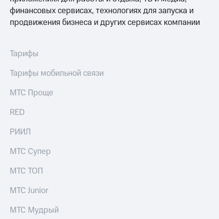
Акции
Покупка
финансовых сервисах, технологиях для запуска и
полисов
продвижения бизнеса и других сервисах компании
Приложения
онлайн
КИОН
Скидка 30%
на связь
КИОН
Тарифы
Музыка
С картой
Тарифы мобильной связи
МТС
КИОН
Деньги
Строки
МТС Проще
МТС
Накопления
Live
RED
Откладывайте
Гудок
деньги
РИИЛ
и получайте
Мой
доход 15%
МТС Супер
МТС
Акции
Условия
МТС ТОП
Все
пополнения
приложения
МТС Junior
Финансы
Скидка
Инвестиции
30%
МТС Мудрый
на связь