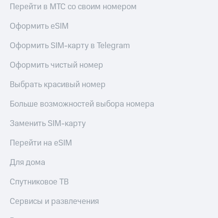
Перейти в МТС со своим номером
Пополнить
номер
Оформить eSIM
МТС
Оформить SIM-карту в Telegram
Настройки
автоплатежа
Оформить чистый номер
Пополнить
Выбрать красивый номер
номер
другого
Больше возможностей выбора номера
оператора
Заменить SIM-карту
Оплата
интернета
Перейти на eSIM
и
ТВ
Для дома
Переводы
с
Спутниковое ТВ
телефона
на карту
Сервисы и развлечения
МТС Pay