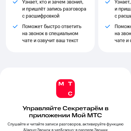
Выбрать
Узнает, кто и зачем звонил,
ТВ и телефон
Узнает,
красивый
для дома
и пришлёт запись разговора
и приш
номер
с расшифровкой
с расш
Личный
Заменить
кабинет
Поможет быстро ответить
Поможе
SIM-
спутникового
на звонок в специальном
на зво
карту
ТВ
чате и озвучит ваш текст
чате и 
Скачать
Перейти
приложение
на
Мой
eSIM
МТС
МТС
Для дома
Premium
Спутниковое ТВ
Выберите
Подписка
и подключите
на гигабайты
ТВ
интернета,
с выгодным
фильмы,
тарифом
музыка
и многое
Управляйте Секретарём в
Интернет,
другое
приложении Мой МТС
ТВ и телефон
Семейная
для дома
группа
Слушайте и читайте записи разговоров, активируйте функцию
&laquo;Звонок в чат&raquo; в разделе Звонки