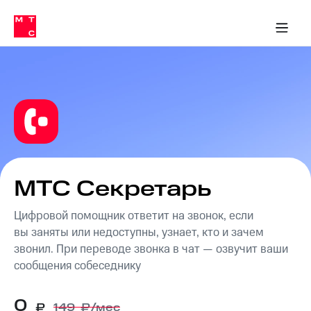
Перенести
ка 30% на связь
обильная связь
Сервисы и подписки
Интернет-магазин
Для дома
Скидка 30% на связь
Личные кабинеты
Финансы
Приложения
номер
ичные кабинеты
в МТС
Мобильная
связь
Тарифы
Интернет
и
ТВ
Услуги
Спутниковое
ТВ
Роуминг
МТС
МТС Секретарь
Деньги
Личный
кабинет
Цифровой помощник ответит на звонок, если
Мобильная связь
Скачать
Перенести
вы заняты или недоступны, узнает, кто и зачем
приложение
номер
звонил. При переводе звонка в чат — озвучит ваши
Мой
в МТС
сообщения собеседнику
МТС
Акции
Тарифы
0
Скидка 30%
₽
149
₽/мес
Услуги