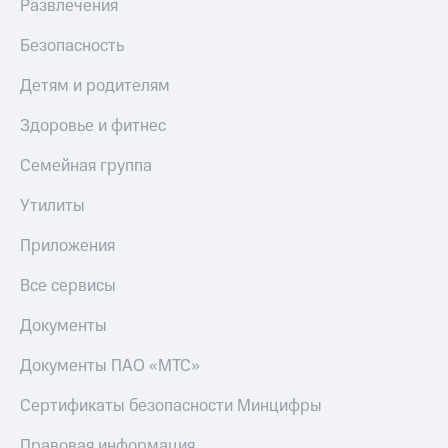
Развлечения
Оплата
Безопасность
по QR-
коду
Детям и родителям
за границей
Здоровье и фитнес
тернет-магазин
Смартфоны
Семейная группа
Наушники
Утилиты
и
колонки
Приложения
Умные
часы
Все сервисы
и
трекеры
Документы
Умный
Документы ПАО «МТС»
дом
Сертификаты безопасности Минцифры
Планшеты
Правовая информация