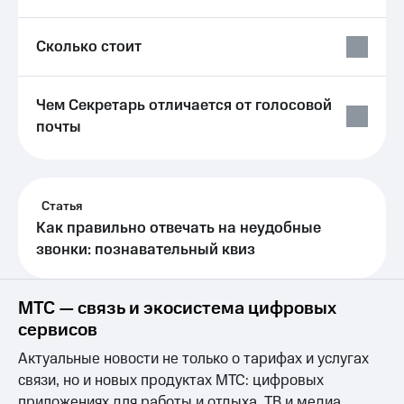
общие
подписки
КИОН
и услуги,
Музыка
Сколько стоит
доступ
к геолокации
КИОН
Кино,
Строки
Чем Секретарь отличается от голосовой
музыка,
книги
почты
Live
и не
только
Гудок
Безопасность
Мой
Статья
МТС
Финансы
Как правильно отвечать на неудобные
звонки: познавательный квиз
Все
Детям
приложения
и родителям
Инвестиции
МТС — связь и экосистема цифровых
Здоровье
сервисов
и фитнес
Получайте
доход
Актуальные новости не только о тарифах и услугах
Приложения
онлайн
от МТС
связи, но и новых продуктах МТС: цифровых
Страхование
приложениях для работы и отдыха, ТВ и медиа,