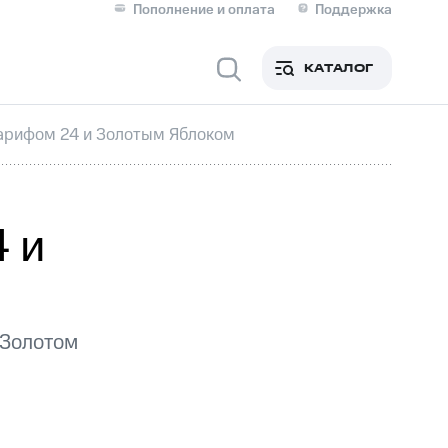
Пополнение и оплата
Поддержка
Скидка 30% на связь
Личные кабинеты
КАТАЛОГ
Мобильная связь
Тарифом 24 и Золотым Яблоком
IM-карта для иностранцев
M
Для дома
4 и
 Золотом
Сервисы и подписки