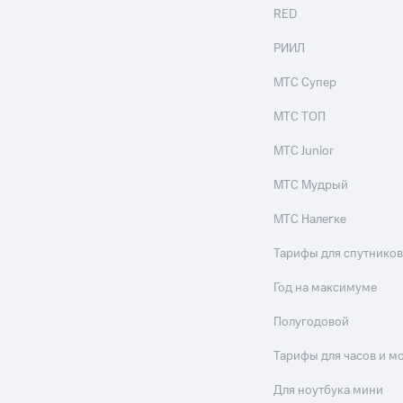
ые часы и трекеры
Умный дом
Планшеты
Акции и 
RED
РИИЛ
ле при оплате с карты МТС Деньги
МТС Супер
МТС ТОП
МТС Junior
МТС Мудрый
МТС Налегке
Тарифы для спутников
Год на максимуме
Полугодовой
Тарифы для часов и м
Для ноутбука мини