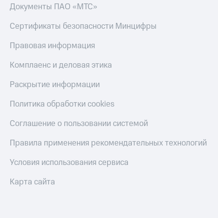
Получайте
Документы ПАО «МТС»
доход
Тарифы
онлайн
Сертификаты безопасности Минцифры
RED,
Страхование
РИИЛ
и МТС Супер
Правовая информация
Покупка
дешевле
полисов
при оплате
Комплаенс и деловая этика
онлайн
с карты
Скидка 30%
МТС Деньги
на связь
Раскрытие информации
Обзоры
С картой
Политика обработки cookies
товаров
МТС
Деньги
Соглашение о пользовании системой
Скидки
МТС
до 40%
Накопления
Правила применения рекомендательных технологий
на смартфоны
Откладывайте
Условия использования сервиса
деньги
при
и получайте
покупке
Карта сайта
доход 15%
со связью
Платежи
МТС
и
переводы