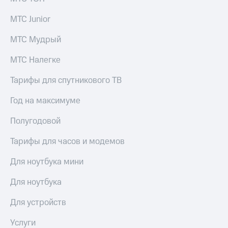
Спутниковое
Скидка
ТВ
на тарифы,
МТС Junior
общие
Услуги
подписки
МТС Мудрый
и услуги,
Поддержка
доступ
МТС Налегке
к геолокации
Сертификаты
висы и подписки
Тарифы для спутникового ТВ
МТС
безопасности
Premium
Год на максимуме
Всё
Подписка
под
Полугодовой
на гигабайты
рукой
интернета,
в Мой МТС
Тарифы для часов и модемов
фильмы,
музыка
Посмотрите,
Для ноутбука мини
и многое
что
другое
полезного
Семейная
Для ноутбука
есть
группа
в нашем
Для устройств
приложении
Скидка
на тарифы,
Услуги
КИОН