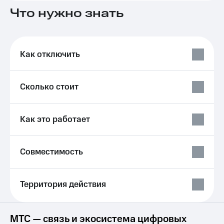
на связь
Что нужно знать
Роуминг
Тарифы
RED,
Семейная
РИИЛ
Как отключить
группа
и МТС
Супер
Заказать
дешевле
SIM-
при
Сколько стоит
карту
оплате
с карты
Оформить
МТС
Как это работает
eSIM
Деньги
SIM-
Спутниковое ТВ
карта
Совместимость
для
Выберите
иностранцев
и подключите
ТВ
Территория действия
Оформить
с выгодным
чистый
тарифом
номер
Интернет,
МТС — связь и экосистема цифровых