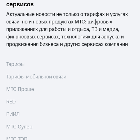
Выбрать
ТВ и телефон
сервисов
красивый
для дома
номер
Актуальные новости не только о тарифах и услугах
Личный
связи, но и новых продуктах МТС: цифровых
Заменить
кабинет
приложениях для работы и отдыха, ТВ и медиа,
SIM-
спутникового
финансовых сервисах, технологиях для запуска и
карту
ТВ
Скачать
продвижения бизнеса и других сервисах компании
Перейти
приложение
на
Мой
eSIM
МТС
Тарифы
МТС
Для дома
Premium
Тарифы мобильной связи
Спутниковое ТВ
Выберите
Подписка
МТС Проще
и подключите
на гигабайты
ТВ
интернета,
RED
с выгодным
фильмы,
тарифом
музыка
РИИЛ
и многое
Интернет,
другое
ТВ и телефон
Семейная
МТС Супер
для дома
группа
МТС ТОП