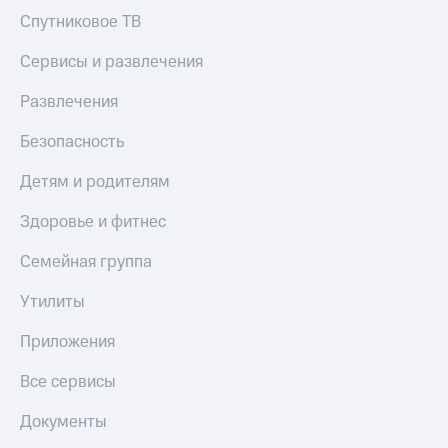
Акции
Покупка
Спутниковое ТВ
полисов
Приложения
онлайн
Сервисы и развлечения
КИОН
Скидка 30%
на связь
Развлечения
КИОН
Музыка
С картой
Безопасность
МТС
КИОН
Деньги
Детям и родителям
Строки
МТС
Накопления
Live
Здоровье и фитнес
Откладывайте
Гудок
Семейная группа
деньги
и получайте
Мой
Утилиты
доход 15%
МТС
Акции
Приложения
Условия
Все
пополнения
приложения
Все сервисы
Финансы
Скидка
Инвестиции
30%
Документы
на связь