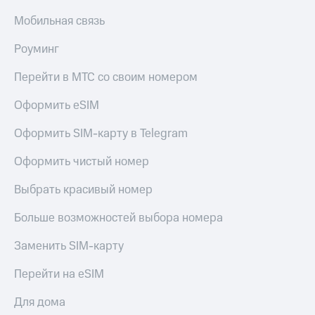
общие
подписки
Мобильная связь
КИОН
и услуги,
Музыка
доступ
Роуминг
к геолокации
КИОН
Кино,
Строки
Перейти в МТС со своим номером
музыка,
книги
Live
Оформить eSIM
и не
только
Гудок
Оформить SIM-карту в Telegram
Безопасность
Мой
Оформить чистый номер
МТС
Финансы
Выбрать красивый номер
Все
Детям
приложения
и родителям
Больше возможностей выбора номера
Инвестиции
Здоровье
Заменить SIM-карту
и фитнес
Получайте
Перейти на eSIM
доход
Приложения
онлайн
от МТС
Для дома
Страхование