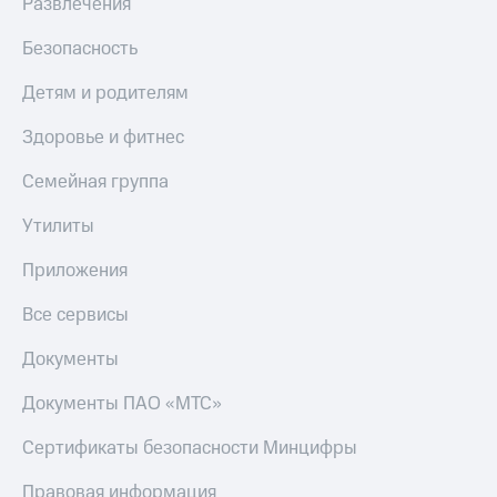
Развлечения
деньги
при
и получайте
Безопасность
покупке
доход 15%
со связью
Платежи
МТС
Детям и родителям
и
переводы
Здоровье и фитнес
Пополнить
Семейная группа
номер
МТС
Утилиты
Настройки
Приложения
автоплатежа
Все сервисы
Пополнить
номер
Документы
другого
оператора
Документы ПАО «МТС»
Оплата
Сертификаты безопасности Минцифры
интернета
и
ТВ
Правовая информация