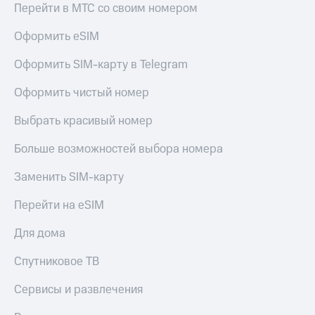
Акции
Финансы
Перейти в МТС со своим номером
Условия
Инвестиции
пополнения
Оформить eSIM
Получайте
Скидка
доход
Оформить SIM-карту в Telegram
30%
онлайн
на связь
Оформить чистый номер
Страхование
Тарифы
Выбрать красивый номер
Покупка
RED,
полисов
РИИЛ
Больше возможностей выбора номера
онлайн
и МТС Супер
дешевле
Скидка 30%
Заменить SIM-карту
при оплате
на связь
с карты
Перейти на eSIM
МТС Деньги
С картой
МТС
Для дома
Обзоры
Деньги
товаров
Спутниковое ТВ
МТС
Скидки
Накопления
Сервисы и развлечения
до 40%
на смартфоны
Откладывайте