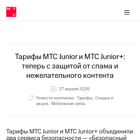
Перенести
ка 30% на связь
обильная связь
Сервисы и подписки
Интернет-магазин
Для дома
Скидка 30% на связь
Личные кабинеты
Финансы
Приложения
номер
ичные кабинеты
в МТС
Мобильная
связь
Все Новости
Тарифы
Интернет
и
ТВ
Услуги
Тарифы МТС Junior и МТС Junior+:
Спутниковое
теперь с защитой от спама и
ТВ
Роуминг
нежелательного контента
МТС
Деньги
27 апреля 2026
Личный
кабинет
Мобильная связь
Новости компании
Тарифы
Скидки и
Скачать
Перенести
акции
Мобильная связь
приложение
номер
Мой
в МТС
МТС
Акции
Тарифы
Тарифы МТС Junior и МТС Junior+ объединили
два сервиса безопасности — «Безопасный
Скидка 30%
Услуги