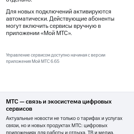
Семейная
группа
Для новых подключений активируются
Спутниковое
автоматически. Действующие абоненты
Скидка
ТВ
на тарифы,
могут включить сервисы вручную в
общие
Услуги
приложении «Мой МТС».
подписки
и услуги,
Поддержка
доступ
к геолокации
висы и подписки
Управление сервисом доступно начиная с версии
МТС
приложения Мой МТС 6.65
Сертификаты
Premium
безопасности
Подписка
Всё
на гигабайты
под
интернета,
рукой
фильмы,
музыка
в Мой МТС
МТС — связь и экосистема цифровых
и многое
сервисов
другое
Посмотрите,
что
Актуальные новости не только о тарифах и услугах
Семейная
полезного
связи, но и новых продуктах МТС: цифровых
группа
есть
приложениях для работы и отдыха, ТВ и медиа,