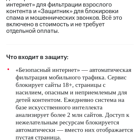
интернет» для фильтрации взрослого
на связь
контента и «Защитник» для блокировки
Роуминг
спама и мошеннических звонков. Всё это
Тарифы
RED,
включено в стоимость и не требует
Семейная
РИИЛ
отдельной оплаты.
группа
и МТС
Супер
Заказать
дешевле
SIM-
при
Что входит в защиту:
карту
оплате
с карты
«Безопасный интернет» — автоматическая
Оформить
МТС
eSIM
Деньги
фильтрация мобильного трафика. Сервис
блокирует сайты 18+, страницы с
SIM-
Спутниковое ТВ
насилием, опасным и неприемлемым для
карта
для
детей контентом. Ежедневно система на
Выберите
иностранцев
и подключите
базе искусственного интеллекта
ТВ
анализирует более 2 млн сайтов. Доступ к
Оформить
с выгодным
нежелательным ресурсам блокируется
чистый
тарифом
номер
автоматически — вместо них отображается
пустая страница.