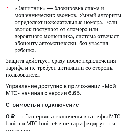
Интернет,
Выбрать
ТВ и телефон
красивый
«Защитник» — блокировка спама и
для дома
номер
мошеннических звонков. Умный алгоритм
определяет нежелательные номера. Если
Заменить
Личный
SIM-
звонок поступает от спамера или
кабинет
карту
вероятного мошенника, система отвечает
спутникового
абоненту автоматически, без участия
ТВ
Перейти
Скачать
ребёнка.
на
приложение
eSIM
Защита действует сразу после подключения
Мой
МТС
тарифа и не требует активации со стороны
Для дома
МТС
Спутниковое ТВ
пользователя.
Premium
Выберите
и подключите
Управление доступно в приложении «Мой
Подписка
ТВ
МТС» начиная с версии 6.65.
на гигабайты
с выгодным
интернета,
тарифом
Стоимость и подключение
фильмы,
музыка
0 ₽
— оба сервиса включены в тарифы МТС
и многое
Интернет,
другое
ТВ и телефон
Junior и МТС Junior+ и не тарифицируются
для дома
отдельно.