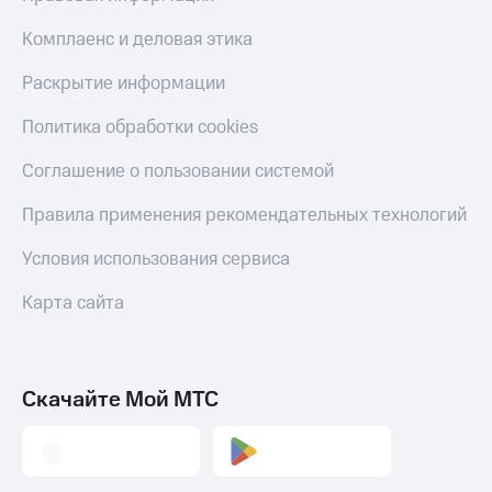
Переводы
Комплаенс и деловая этика
с
телефона
Раскрытие информации
на карту
Политика обработки cookies
МТС Pay
Соглашение о пользовании системой
Оплата
по QR-
Правила применения рекомендательных технологий
коду
за границей
Условия использования сервиса
тернет-магазин
Карта сайта
Смартфоны
Наушники
и
колонки
Скачайте Мой МТС
Умные
часы
и