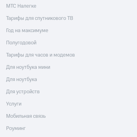
доход
Приложения
МТС Налегке
онлайн
от МТС
Тарифы для спутникового ТВ
Страхование
Акции
Год на максимуме
Покупка
Приложения
полисов
КИОН
онлайн
Полугодовой
КИОН
Скидка 30%
Тарифы для часов и модемов
Музыка
на связь
Для ноутбука мини
КИОН
С картой
Строки
МТС
Для ноутбука
Деньги
Live
Для устройств
МТС
Накопления
Гудок
Услуги
Откладывайте
Мой
деньги
Мобильная связь
МТС
и получайте
доход 15%
Все
Роуминг
приложения