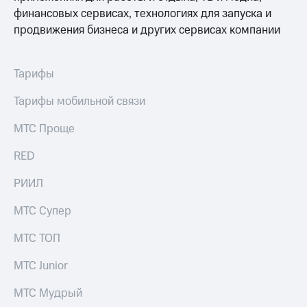
в нашем
Скидка
приложении
финансовых сервисах, технологиях для запуска и
на тарифы,
продвижения бизнеса и других сервисах компании
общие
КИОН
подписки
и услуги,
КИОН
Тарифы
доступ
Музыка
к геолокации
Тарифы мобильной связи
КИОН
Кино,
Строки
музыка,
МТС Проще
книги
Live
и не
RED
только
Гудок
РИИЛ
Безопасность
Мой
МТС
МТС Супер
Финансы
Все
МТС ТОП
Детям
приложения
и родителям
МТС Junior
Инвестиции
Здоровье
МТС Мудрый
и фитнес
Получайте