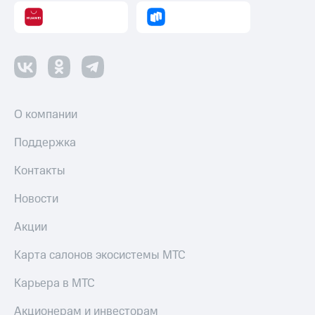
трекеры
Умный
дом
Планшеты
Акции
и
О компании
скидки
Поддержка
Все
товары
Контакты
Новости
Акции
Карта салонов экосистемы МТС
Карьера в МТС
Акционерам и инвесторам