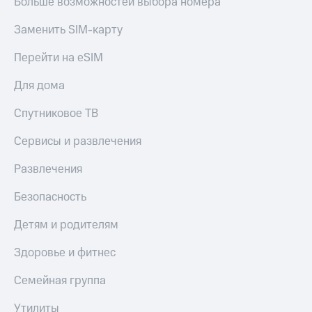
Больше возможностей выбора номера
доход
Приложения
онлайн
от МТС
Заменить SIM-карту
Страхование
Акции
Перейти на eSIM
Покупка
Приложения
полисов
Для дома
КИОН
онлайн
Спутниковое ТВ
КИОН
Скидка 30%
Музыка
на связь
Сервисы и развлечения
КИОН
С картой
Развлечения
Строки
МТС
Деньги
Безопасность
Live
МТС
Накопления
Детям и родителям
Гудок
Откладывайте
Мой
Здоровье и фитнес
деньги
МТС
и получайте
Семейная группа
доход 15%
Все
приложения
Утилиты