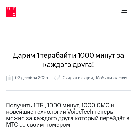
Перенести
ка 30% на связь
обильная связь
Сервисы и подписки
Интернет-магазин
Для дома
Скидка 30% на связь
Личные кабинеты
Финансы
Приложения
номер
ичные кабинеты
в МТС
Мобильная
связь
Все Новости
Тарифы
Интернет
и
ТВ
Услуги
Дарим 1 терабайт и 1000 минут за
Спутниковое
каждого друга!
ТВ
Роуминг
МТС
02 декабря 2025
Скидки и акции
Мобильная связь
Деньги
Личный
кабинет
Мобильная связь
Скачать
Перенести
Получить 1 ТБ , 1000 минут, 1000 СМС и
приложение
номер
новейшие технологии VoiceTech теперь
Мой
в МТС
МТС
можно за каждого друга который перейдёт в
Акции
МТС со своим номером
Тарифы
Скидка 30%
Услуги