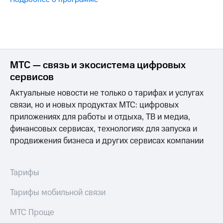
Интернет,
Выбрать
ТВ и телефон
красивый
для дома
номер
Заменить
Личный
SIM-
кабинет
карту
МТС — связь и экосистема цифровых
спутникового
ТВ
сервисов
Перейти
Скачать
на
Актуальные новости не только о тарифах и услугах
приложение
eSIM
Мой
связи, но и новых продуктах МТС: цифровых
МТС
Для дома
приложениях для работы и отдыха, ТВ и медиа,
МТС
Спутниковое ТВ
финансовых сервисах, технологиях для запуска и
Premium
Выберите
продвижения бизнеса и других сервисах компании
и подключите
Подписка
ТВ
на гигабайты
с выгодным
интернета,
Тарифы
тарифом
фильмы,
музыка
Тарифы мобильной связи
и многое
Интернет,
другое
ТВ и телефон
МТС Проще
для дома