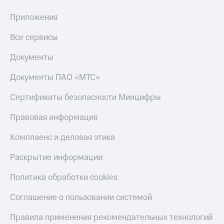
Акции
Финансы
Условия
Инвестиции
Приложения
пополнения
Получайте
Все сервисы
Скидка
доход
30%
онлайн
Документы
на связь
Страхование
Документы ПАО «МТС»
Тарифы
Покупка
RED,
Сертификаты безопасности Минцифры
полисов
РИИЛ
онлайн
и МТС Супер
Правовая информация
дешевле
Скидка 30%
при оплате
на связь
Комплаенс и деловая этика
с карты
МТС Деньги
С картой
Раскрытие информации
МТС
Обзоры
Деньги
товаров
Политика обработки cookies
МТС
Скидки
Соглашение о пользовании системой
Накопления
до 40%
на смартфоны
Правила применения рекомендательных технологий
Откладывайте