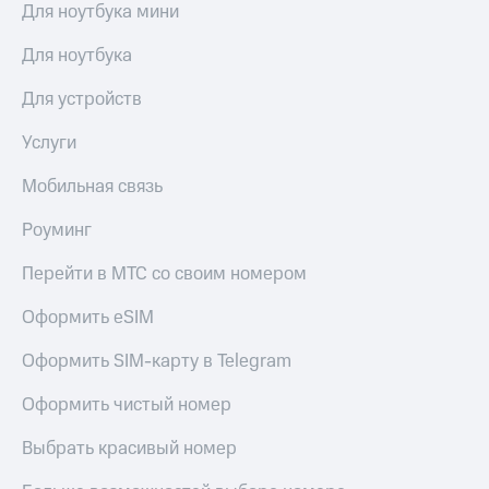
в нашем
Для ноутбука мини
Скидка
приложении
на тарифы,
Для ноутбука
общие
КИОН
подписки
и услуги,
Для устройств
КИОН
доступ
Музыка
к геолокации
Услуги
КИОН
Кино,
Мобильная связь
Строки
музыка,
книги
Live
Роуминг
и не
только
Гудок
Перейти в МТС со своим номером
Безопасность
Мой
Оформить eSIM
МТС
Финансы
Оформить SIM-карту в Telegram
Все
Детям
приложения
Оформить чистый номер
и родителям
Инвестиции
Здоровье
Выбрать красивый номер
и фитнес
Получайте