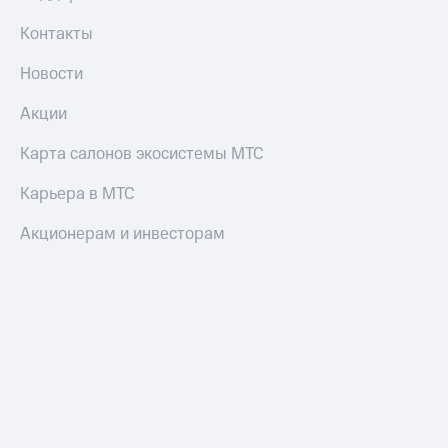
Переводы
Контакты
с
телефона
Новости
на карту
Акции
МТС Pay
Карта салонов экосистемы МТС
Оплата
по QR-
Карьера в МТС
коду
за границей
Акционерам и инвесторам
тернет-магазин
Смартфоны
Наушники
и
колонки
Умные
часы
и