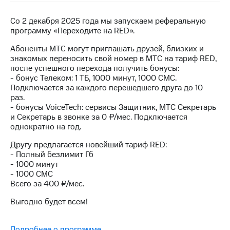
на связь
Cо 2 декабря 2025 года мы запускаем реферальную
Роуминг
Тарифы
программу «Переходите на RED».
RED,
Семейная
РИИЛ
Абоненты МТС могут приглашать друзей, близких и
группа
и МТС
знакомых переносить свой номер в МТС на тариф RED,
Супер
после успешного перехода получить бонусы:
Заказать
дешевле
- бонус Телеком: 1 ТБ, 1000 минут, 1000 СМС.
SIM-
при
Подключается за каждого перешедшего друга до 10
карту
оплате
раз.
с карты
- бонусы VoiceTech: сервисы Защитник, МТС Секретарь
Оформить
МТС
и Секретарь в звонке за 0 ₽/мес. Подключается
eSIM
Деньги
однократно на год.
SIM-
Другу предлагается новейший тариф RED:
Спутниковое ТВ
карта
- Полный безлимит Гб
для
- 1000 минут
Выберите
иностранцев
- 1000 СМС
и подключите
Всего за 400 ₽/мес.
ТВ
Оформить
с выгодным
Выгодно будет всем!
чистый
тарифом
номер
Подробнее о программе