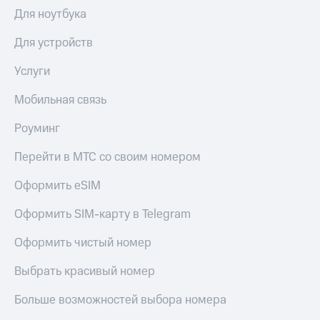
Интернет,
Выбрать
Для ноутбука
ТВ и телефон
красивый
для дома
номер
Для устройств
Заменить
Личный
SIM-
Услуги
кабинет
карту
спутникового
Мобильная связь
ТВ
Перейти
Скачать
на
Роуминг
приложение
eSIM
Мой
Перейти в МТС со своим номером
МТС
Для дома
МТС
Спутниковое ТВ
Оформить eSIM
Premium
Выберите
и подключите
Оформить SIM-карту в Telegram
Подписка
ТВ
на гигабайты
с выгодным
Оформить чистый номер
интернета,
тарифом
фильмы,
Выбрать красивый номер
музыка
и многое
Интернет,
другое
Больше возможностей выбора номера
ТВ и телефон
для дома