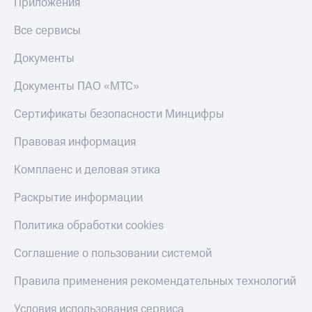
в нашем
Приложения
Скидка
приложении
на тарифы,
Все сервисы
общие
КИОН
подписки
Документы
и услуги,
КИОН
доступ
Музыка
Документы ПАО «МТС»
к геолокации
КИОН
Кино,
Сертификаты безопасности Минцифры
Строки
музыка,
книги
Правовая информация
Live
и не
только
Комплаенс и деловая этика
Гудок
Безопасность
Раскрытие информации
Мой
МТС
Финансы
Политика обработки cookies
Все
Детям
приложения
Соглашение о пользовании системой
и родителям
Инвестиции
Правила применения рекомендательных технологий
Здоровье
и фитнес
Получайте
Условия использования сервиса