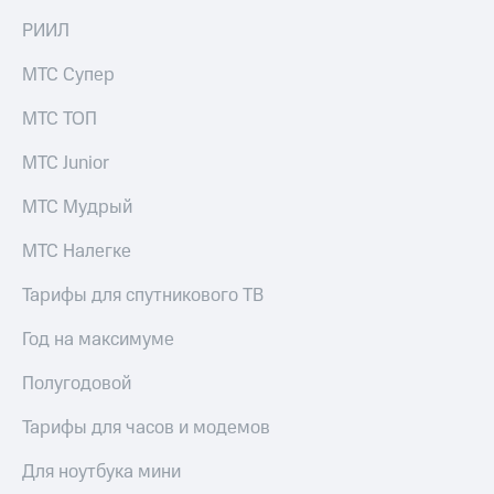
на связь
РИИЛ
Роуминг
Тарифы
МТС Супер
RED,
Семейная
РИИЛ
МТС ТОП
группа
и МТС
Супер
МТС Junior
Заказать
дешевле
SIM-
при
карту
МТС Мудрый
оплате
с карты
Оформить
МТС
МТС Налегке
eSIM
Деньги
Тарифы для спутникового ТВ
SIM-
Спутниковое ТВ
карта
Год на максимуме
для
Выберите
иностранцев
и подключите
Полугодовой
ТВ
Оформить
с выгодным
Тарифы для часов и модемов
чистый
тарифом
номер
Для ноутбука мини