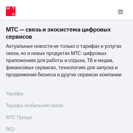
Перенести
ка 30% на связь
обильная связь
Сервисы и подписки
Интернет-магазин
Для дома
Скидка 30% на связь
Личные кабинеты
Финансы
Приложения
номер
ичные кабинеты
в МТС
Мобильная
связь
МТС — связь и экосистема цифровых
Тарифы
Интернет
сервисов
и
Актуальные новости не только о тарифах и услугах
ТВ
Услуги
связи, но и новых продуктах МТС: цифровых
Спутниковое
приложениях для работы и отдыха, ТВ и медиа,
ТВ
финансовых сервисах, технологиях для запуска и
Роуминг
продвижения бизнеса и других сервисах компании
МТС
Деньги
Личный
кабинет
Мобильная связь
Тарифы
Скачать
Перенести
приложение
номер
Тарифы мобильной связи
Мой
в МТС
МТС
МТС Проще
Акции
Тарифы
RED
Скидка 30%
Услуги