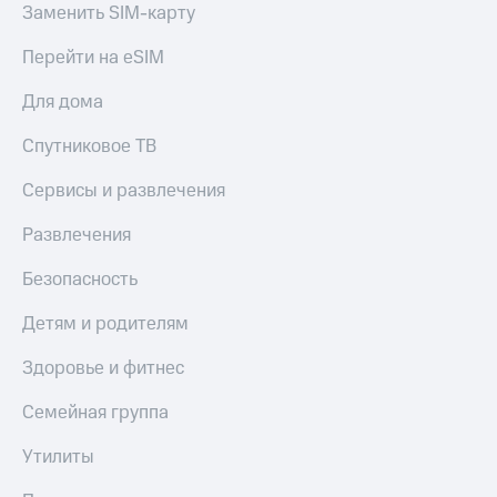
Семейная
Заменить SIM-карту
группа
Спутниковое
Перейти на eSIM
Скидка
ТВ
на тарифы,
Для дома
общие
Услуги
подписки
Спутниковое ТВ
и услуги,
Поддержка
доступ
Сервисы и развлечения
к геолокации
висы и подписки
МТС
Сертификаты
Развлечения
Premium
безопасности
Безопасность
Подписка
Всё
на гигабайты
под
Детям и родителям
интернета,
рукой
фильмы,
музыка
в Мой МТС
Здоровье и фитнес
и многое
другое
Семейная группа
Посмотрите,
что
Семейная
полезного
Утилиты
группа
есть