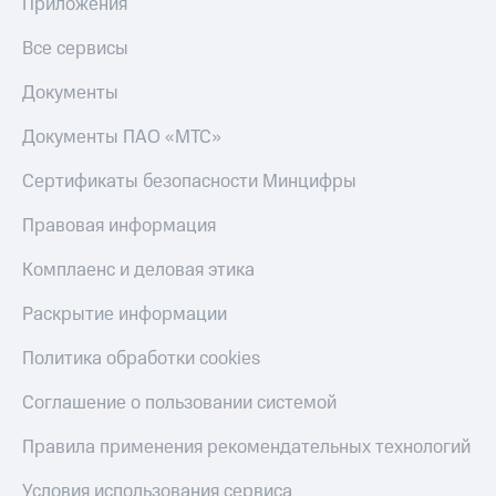
в нашем
Приложения
Скидка
приложении
на тарифы,
Все сервисы
общие
КИОН
подписки
Документы
и услуги,
КИОН
доступ
Музыка
Документы ПАО «МТС»
к геолокации
КИОН
Кино,
Сертификаты безопасности Минцифры
Строки
музыка,
книги
Правовая информация
Live
и не
только
Комплаенс и деловая этика
Гудок
Безопасность
Раскрытие информации
Мой
МТС
Финансы
Политика обработки cookies
Все
Детям
приложения
Соглашение о пользовании системой
и родителям
Инвестиции
Правила применения рекомендательных технологий
Здоровье
и фитнес
Получайте
Условия использования сервиса