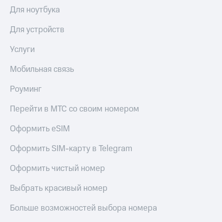
Интернет,
Выбрать
Для ноутбука
ТВ и телефон
красивый
для дома
номер
Для устройств
Заменить
Личный
SIM-
Услуги
кабинет
карту
спутникового
Мобильная связь
ТВ
Перейти
Скачать
на
Роуминг
приложение
eSIM
Мой
Перейти в МТС со своим номером
МТС
Для дома
МТС
Спутниковое ТВ
Оформить eSIM
Premium
Выберите
и подключите
Оформить SIM-карту в Telegram
Подписка
ТВ
на гигабайты
с выгодным
Оформить чистый номер
интернета,
тарифом
фильмы,
Выбрать красивый номер
музыка
и многое
Интернет,
другое
Больше возможностей выбора номера
ТВ и телефон
для дома