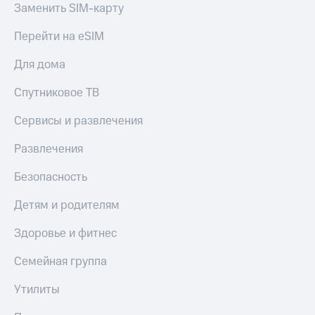
Семейная
Заменить SIM-карту
группа
Спутниковое
Перейти на eSIM
Скидка
ТВ
на тарифы,
Для дома
общие
Услуги
подписки
Спутниковое ТВ
и услуги,
Поддержка
доступ
Сервисы и развлечения
к геолокации
висы и подписки
МТС
Сертификаты
Развлечения
Premium
безопасности
Безопасность
Подписка
Всё
на гигабайты
под
Детям и родителям
интернета,
рукой
фильмы,
музыка
в Мой МТС
Здоровье и фитнес
и многое
другое
Семейная группа
Посмотрите,
что
Семейная
полезного
Утилиты
группа
есть