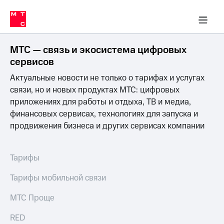
Перенести
ка 30% на связь
обильная связь
Сервисы и подписки
Интернет-магазин
Для дома
Скидка 30% на связь
Личные кабинеты
Финансы
Приложения
номер
ичные кабинеты
в МТС
Мобильная
связь
МТС — связь и экосистема цифровых
Тарифы
Интернет
сервисов
и
Актуальные новости не только о тарифах и услугах
ТВ
Услуги
связи, но и новых продуктах МТС: цифровых
Спутниковое
приложениях для работы и отдыха, ТВ и медиа,
ТВ
финансовых сервисах, технологиях для запуска и
Роуминг
продвижения бизнеса и других сервисах компании
МТС
Деньги
Личный
кабинет
Мобильная связь
Тарифы
Скачать
Перенести
приложение
номер
Тарифы мобильной связи
Мой
в МТС
МТС
МТС Проще
Акции
Тарифы
RED
Скидка 30%
Услуги