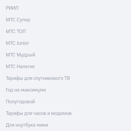
на связь
РИИЛ
Роуминг
Тарифы
МТС Супер
RED,
Семейная
РИИЛ
МТС ТОП
группа
и МТС
Супер
МТС Junior
Заказать
дешевле
SIM-
при
карту
МТС Мудрый
оплате
с карты
Оформить
МТС
МТС Налегке
eSIM
Деньги
Тарифы для спутникового ТВ
SIM-
Спутниковое ТВ
карта
Год на максимуме
для
Выберите
иностранцев
и подключите
Полугодовой
ТВ
Оформить
с выгодным
Тарифы для часов и модемов
чистый
тарифом
номер
Для ноутбука мини