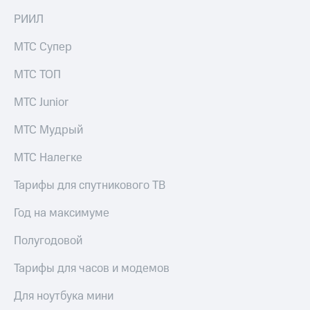
на связь
РИИЛ
Роуминг
Тарифы
МТС Супер
RED,
Семейная
РИИЛ
МТС ТОП
группа
и МТС
Супер
МТС Junior
Заказать
дешевле
SIM-
при
карту
МТС Мудрый
оплате
с карты
Оформить
МТС
МТС Налегке
eSIM
Деньги
Тарифы для спутникового ТВ
SIM-
Спутниковое ТВ
карта
Год на максимуме
для
Выберите
иностранцев
и подключите
Полугодовой
ТВ
Оформить
с выгодным
Тарифы для часов и модемов
чистый
тарифом
номер
Для ноутбука мини