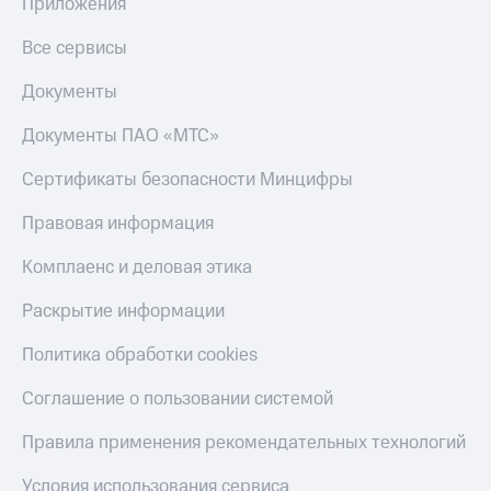
в нашем
Приложения
Скидка
приложении
на тарифы,
Все сервисы
общие
КИОН
подписки
Документы
и услуги,
КИОН
доступ
Музыка
Документы ПАО «МТС»
к геолокации
КИОН
Кино,
Сертификаты безопасности Минцифры
Строки
музыка,
книги
Правовая информация
Live
и не
только
Комплаенс и деловая этика
Гудок
Безопасность
Раскрытие информации
Мой
МТС
Финансы
Политика обработки cookies
Все
Детям
приложения
Соглашение о пользовании системой
и родителям
Инвестиции
Правила применения рекомендательных технологий
Здоровье
и фитнес
Получайте
Условия использования сервиса