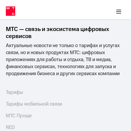
Перенести
ка 30% на связь
обильная связь
Сервисы и подписки
Интернет-магазин
Для дома
Скидка 30% на связь
Личные кабинеты
Финансы
Приложения
номер
ичные кабинеты
в МТС
Мобильная
связь
МТС — связь и экосистема цифровых
Тарифы
Интернет
сервисов
и
Актуальные новости не только о тарифах и услугах
ТВ
Услуги
связи, но и новых продуктах МТС: цифровых
Спутниковое
приложениях для работы и отдыха, ТВ и медиа,
ТВ
финансовых сервисах, технологиях для запуска и
Роуминг
продвижения бизнеса и других сервисах компании
МТС
Деньги
Личный
кабинет
Мобильная связь
Тарифы
Скачать
Перенести
приложение
номер
Тарифы мобильной связи
Мой
в МТС
МТС
МТС Проще
Акции
Тарифы
RED
Скидка 30%
Услуги