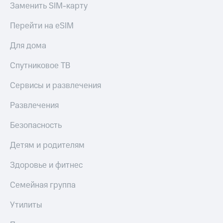
Семейная
Заменить SIM-карту
группа
Спутниковое
Перейти на eSIM
Скидка
ТВ
на тарифы,
Для дома
общие
Услуги
подписки
Спутниковое ТВ
и услуги,
Поддержка
доступ
Сервисы и развлечения
к геолокации
висы и подписки
МТС
Сертификаты
Развлечения
Premium
безопасности
Безопасность
Подписка
Всё
на гигабайты
под
Детям и родителям
интернета,
рукой
фильмы,
музыка
в Мой МТС
Здоровье и фитнес
и многое
другое
Семейная группа
Посмотрите,
что
Семейная
полезного
Утилиты
группа
есть