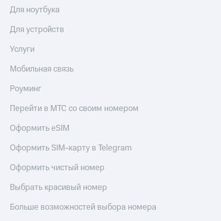
Интернет,
Выбрать
Для ноутбука
ТВ и телефон
красивый
для дома
номер
Для устройств
Заменить
Личный
SIM-
Услуги
кабинет
карту
спутникового
Мобильная связь
ТВ
Перейти
Скачать
на
Роуминг
приложение
eSIM
Мой
Перейти в МТС со своим номером
МТС
Для дома
МТС
Спутниковое ТВ
Оформить eSIM
Premium
Выберите
и подключите
Оформить SIM-карту в Telegram
Подписка
ТВ
на гигабайты
с выгодным
Оформить чистый номер
интернета,
тарифом
фильмы,
Выбрать красивый номер
музыка
и многое
Интернет,
другое
Больше возможностей выбора номера
ТВ и телефон
для дома