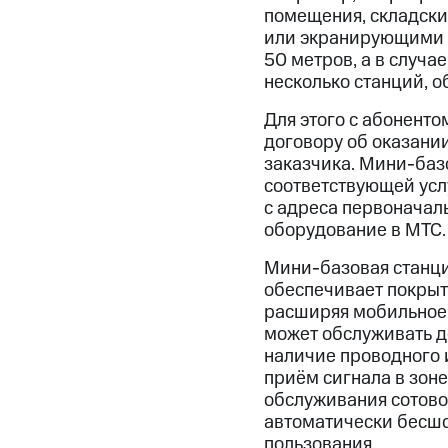
помещения, складски
или экранирующими п
50 метров, а в случа
несколько станций, о
Для этого с абонент
договору об оказани
заказчика. Мини-базо
соответствующей усл
с адреса первоначал
оборудование в МТС.
Мини-базовая станци
обеспечивает покрыт
расширяя мобильное 
может обслуживать д
наличие проводного 
приём сигнала в зоне
обслуживания сотово
автоматически бесшо
пользования.