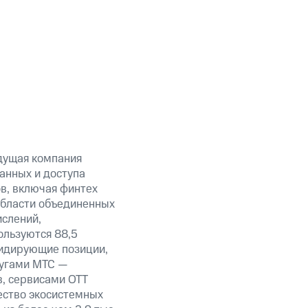
дущая компания
анных и доступа
ов, включая финтех
области объединенных
ислений,
ользуются 88,5
лидирующие позиции,
лугами МТС —
в, сервисами OTT
ество экосистемных