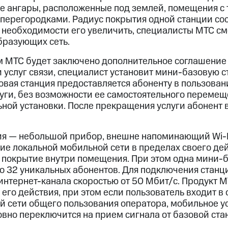
е ангары, расположенные под землей, помещения с
ерегородками. Радиус покрытия одной станции сос
е необходимости его увеличить, специалисты МТС см
бразующих сеть.
ом МТС будет заключено дополнительное соглашение
и услуг связи, специалист установит мини-базовую
вая станция предоставляется абоненту в пользовани
уги, без возможности ее самостоятельного переме
ьной установки. После прекращения услуги абонент
я — небольшой прибор, внешне напоминающий Wi-F
ие локальной мобильной сети в пределах своего де
покрытие внутри помещения. При этом одна мини-б
о 32 уникальных абонентов. Для подключения стан
интернет-канала скоростью от 50 Мбит/c. Продукт 
 его действия, при этом если пользователь входит в 
й сети общего пользования оператора, мобильное у
вно переключится на прием сигнала от базовой ст