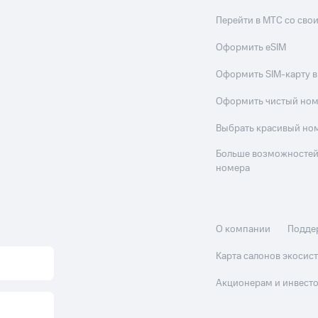
Перейти в МТС со св
Оформить eSIM
Оформить SIM-карту в
Оформить чистый но
Выбрать красивый но
Больше возможностей
номера
О компании
Подде
Карта салонов экоси
Акционерам и инвест