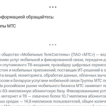
* * *
информацией обращайтесь:
ппы МТС
* * *
е общество «Мобильные ТелеСистемы» (ПАО «МТС») — ве
ению услуг мобильной и фиксированной связи, передачи д
 и спутникового ТВ-вещания; провайдер цифровых сервис
истем и мобильных приложений; поставщик ИТ-решений в 
та вещей, мониторинга, обработки данных, облачных выч
оссии и Беларуси услугами мобильной связи Группы МТС п
На российском рынке мобильного бизнеса МТС занимает 
ю 83-миллионную абонентскую базу. Фиксированными ус
 интернет и ТВ — охвачено более 10,7 миллиона абоненто
ных средах — 14,8 миллионов пользователей, общее колич