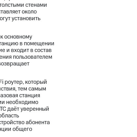
 толстыми стенами
тавляет около
огут установить
 к основному
 станцию в помещении
е и входит в состав
щения пользователем
 возвращает
i роутер, который
йствия, тем самым
азовая станция
ции необходимо
МТС даёт уверенный
область
стройство абонента
анции общего