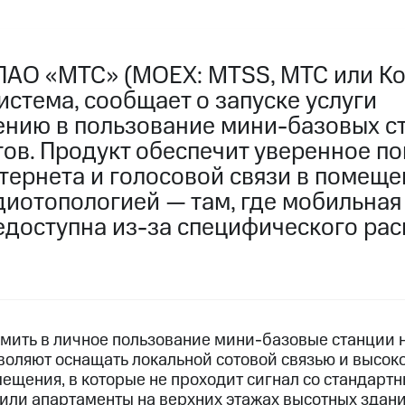
ПАО «МТС» (MOEX: MTSS, МТС или Ко
стема, сообщает о запуске услуги
ению в пользование мини-базовых с
тов. Продукт обеспечит уверенное п
тернета и голосовой связи в помеще
диотопологией — там, где мобильная
едоступна из-за специфического ра
мить в личное пользование мини-базовые станции н
воляют оснащать локальной сотовой связью и высок
ещения, в которые не проходит сигнал со стандартн
или апартаменты на верхних этажах высотных здани