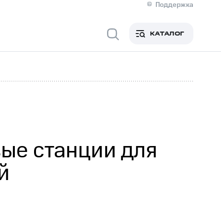
Поддержка
О МТС
я информация
Контакты
КАТАЛОГ
Медиа-центр
кты
Новости в регионе
Инвесторам и акционерам
ция акционерам
Документы
роль и аудит
Рынок акций
й
Описание
р
Реквизиты
Контакты
Устойчивое развитие
Комплаенс и деловая этика
На главную
ые станции для
й