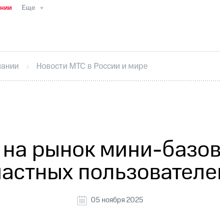
ании
Еще
ТС
Пресс-релизы
МТС о технологиях
ТС
История компании
Руководство региона
Правова
стижения
Интервью
Финансовая отчетность
Конта
пании
Новости МТС в России и мире
тивный секретарь
Раскрытие информации
Информа
ный кабинет акционера
Акционерный капитал
Конт
Порядок выкупа акций
Дивиденды
Рынок облигаци
 погашении именных облигаций
Другое
Регистрато
 на рынок мини-базов
частных пользователе
05 ноября 2025