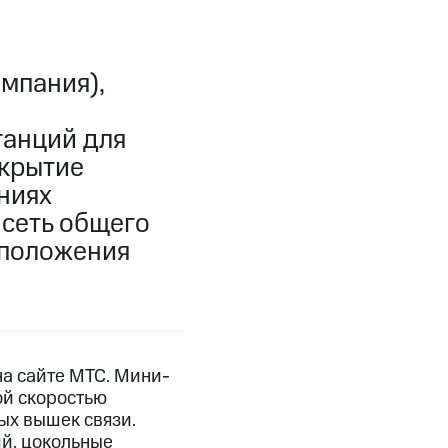
мпания),
танций для
окрытие
ниях
 сеть общего
сположения
а сайте МТС. Мини-
ой скоростью
ых вышек связи.
й, цокольные