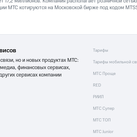
т 17,2 миллионов. Компания располагает розничной сетью 
кции МТС котируются на Московской бирже под кодом MTSS
рвисов
Тарифы
 связи, но и новых продуктах МТС:
Тарифы мобильной св
 медиа, финансовых сервисах,
МТС Проще
 других сервисах компании
RED
РИИЛ
МТС Супер
МТС ТОП
МТС Junior