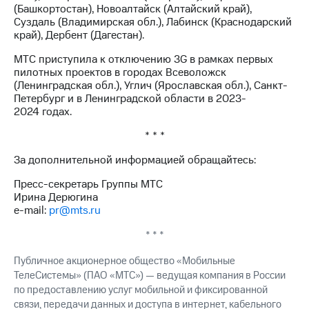
выкупа
(Башкортостан), Новоалтайск (Алтайский край),
акций
Суздаль (Владимирская обл.), Лабинск (Краснодарский
Дивиденды
край), Дербент (Дагестан).
Рынок
МТС приступила к отключению 3G в рамках первых
облигаций
пилотных проектов в городах Всеволожск
(Ленинградская обл.), Углич (Ярославская обл.), Санкт-
Описание
Петербург и в Ленинградской области в 2023-
Еврооблигации-2023
2024 годах.
Уведомление
о
* * *
погашении
именных
За дополнительной информацией обращайтесь:
облигаций
Другое
Пресс-секретарь Группы МТС
Ирина Дерюгина
Регистратор
e-mail:
pr@mts.ru
Реквизиты
Контакты
* * *
йчивое развитие
и деловая этика
Публичное акционерное общество «Мобильные
На главную
ТелеСистемы» (ПАО «МТС») — ведущая компания в России
по предоставлению услуг мобильной и фиксированной
связи, передачи данных и доступа в интернет, кабельного