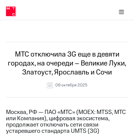
О
сторам и акционерам
Комплаенс и деловая этика
Устойчивое развитие
Медиа-центр
О МТС
О МТС
На главную
компании
О
компании
Стратегия
Стратегия
Все Новости
Карьера
в МТС
Карьера
в МТС
Пресс-
МТС отключила 3G еще в девяти
релизы
История
городах, на очереди – Великие Луки,
компании
МТС
Златоуст, Ярославль и Сочи
о технологиях
Руководство
региона
09 октября 2025
Правовая
информация
Контакты
Москва, РФ — ПАО «МТС» (MOEX: MTSS, МТС
или Компания), цифровая экосистема,
Медиа-центр
продолжает отключать сети связи
Пресс-
устаревшего стандарта UMTS (3G)
релизы