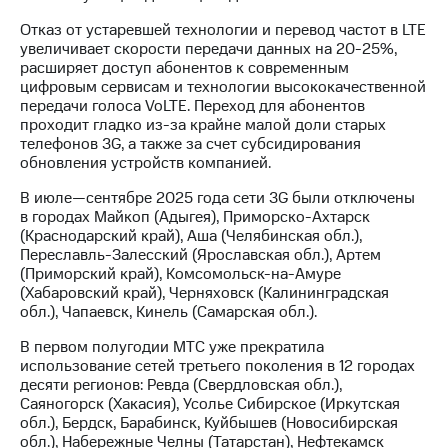
Раскрытие
информации
Отказ от устаревшей технологии и перевод частот в LTE
Информация
увеличивает скорости передачи данных на 20-25%,
акционерам
расширяет доступ абонентов к современным
Документы
цифровым сервисам и технологии высококачественной
ПАО
передачи голоса VoLTE. Переход для абонентов
"МТС"
проходит гладко из-за крайне малой доли старых
Собрания
телефонов 3G, а также за счет субсидирования
акционеров
обновления устройств компанией.
Личный
кабинет
В июле—сентябре 2025 года сети 3G были отключены
акционера
в городах Майкоп (Адыгея), Приморско-Ахтарск
Акционерный
(Краснодарский край), Аша (Челябинская обл.),
капитал
Переславль-Залесский (Ярославская обл.), Артем
Контроль
(Приморский край), Комсомольск-на-Амуре
и
(Хабаровский край), Черняховск (Калининградская
аудит
обл.), Чапаевск, Кинель (Самарская обл.).
Рынок
акций
В первом полугодии МТС уже прекратила
использование сетей третьего поколения в 12 городах
Описание
десяти регионов: Ревда (Свердловская обл.),
Программа
Саяногорск (Хакасия), Усолье Сибирское (Иркутская
приобретения
обл.), Бердск, Барабинск, Куйбышев (Новосибирская
Порядок
обл.), Набережные Челны (Татарстан), Нефтекамск