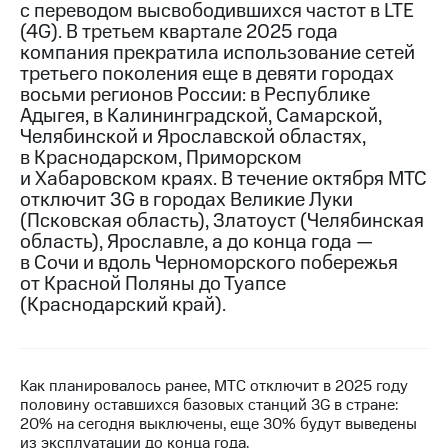
с переводом высвободившихся частот в LTE
(4G). В третьем квартале 2025 года
МТС
компания прекратила использование сетей
о технологиях
третьего поколения еще в девяти городах
Достижения
восьми регионов России: в Республике
Адыгея, в Калининградской, Самарской,
Интервью
Челябинской и Ярославской областях,
в Краснодарском, Приморском
Финансовая
и Хабаровском краях. В течение октября МТС
отчетность
отключит 3G в городах Великие Луки
(Псковская область), Златоуст (Челябинская
Контакты
область), Ярославле, а до конца года —
в Сочи и вдоль Черноморского побережья
Новости
в
от Красной Поляны до Туапсе
регионе
(Краснодарский край).
м и акционерам
Корпоративное
управление
Как планировалось ранее, МТС отключит в 2025 году
половину оставшихся базовых станций 3G в стране:
Корпоративный
20% на сегодня выключены, еще 30% будут выведены
секретарь
из эксплуатации до конца года.